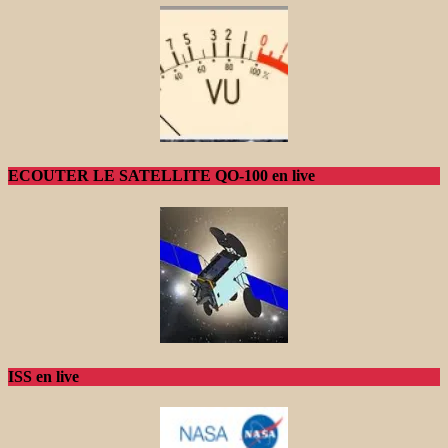
ECOUTER LE SATELLITE QO-100 en live
ISS en live