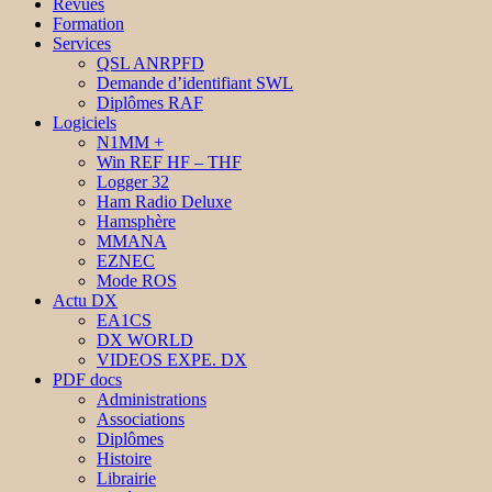
Revues
Formation
Services
QSL ANRPFD
Demande d’identifiant SWL
Diplômes RAF
Logiciels
N1MM +
Win REF HF – THF
Logger 32
Ham Radio Deluxe
Hamsphère
MMANA
EZNEC
Mode ROS
Actu DX
EA1CS
DX WORLD
VIDEOS EXPE. DX
PDF docs
Administrations
Associations
Diplômes
Histoire
Librairie