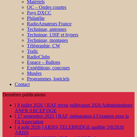
Matériels
OC – Ondes courtes
Pays DXCC
Philatélie
RadioAmateurs France
Technique, antennes
Technique, UHF et hypers
Technique, montages
Télégraphie, CW
Trafic
RadioClubs
Espace – Ballons
Expéditions, concours
Musées
Programmes, logiciels
Contact
Dernières publications
[ 8 juillet 2026 ]
RAF revue juillet/aout 2026
Administrations
ANFR ARCEP DGE
[ 17 septembre 2021 ]
RAF, préparation à l’examen pour la
F4
Association
[ 4 août 2026 ]
ARISS TELEBRIDGE audible 5/8/2026
ARISS