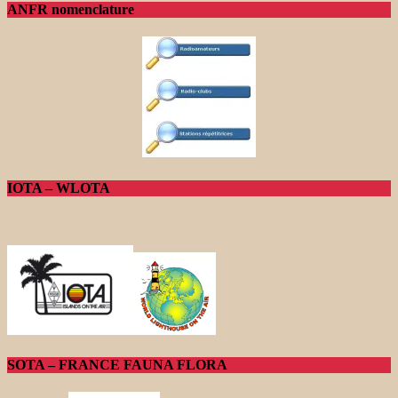
ANFR nomenclature
IOTA – WLOTA
SOTA – FRANCE FAUNA FLORA