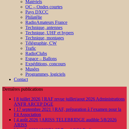
Matériels
OC – Ondes courtes
Pays DXCC
Philatélie
RadioAmateurs France
Technique, antennes
Technique, UHF et hypers
Technique, montages
Télégraphie, CW
Trafic
RadioClubs
Espace – Ballons
Expéditions, concours
Musées
Programmes, logiciels
Contact
Dernières publications
[ 8 juillet 2026 ]
RAF revue juillet/aout 2026
Administrations
ANFR ARCEP DGE
[ 17 septembre 2021 ]
RAF, préparation à l’examen pour la
F4
Association
[ 4 août 2026 ]
ARISS TELEBRIDGE audible 5/8/2026
ARISS