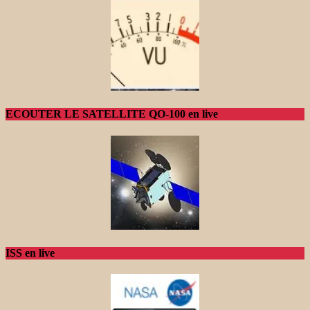
ECOUTER LE SATELLITE QO-100 en live
ISS en live