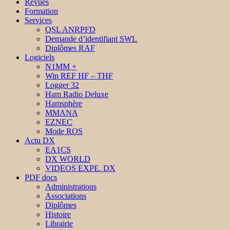
Revues
Formation
Services
QSL ANRPFD
Demande d’identifiant SWL
Diplômes RAF
Logiciels
N1MM +
Win REF HF – THF
Logger 32
Ham Radio Deluxe
Hamsphère
MMANA
EZNEC
Mode ROS
Actu DX
EA1CS
DX WORLD
VIDEOS EXPE. DX
PDF docs
Administrations
Associations
Diplômes
Histoire
Librairie