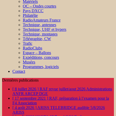
Matériels
OC – Ondes courtes
Pays DXCC
Philatélie
RadioAmateurs France
Technique, antennes
Technique, UHF et hypers
Technique, montages
Télégraphie, CW
Trafic
RadioClubs
Espace – Ballons
Expéditions, concours
Musées
Programmes, logiciels
Contact
Dernières publications
[ 8 juillet 2026 ]
RAF revue juillet/aout 2026
Administrations
ANFR ARCEP DGE
[ 17 septembre 2021 ]
RAF, préparation à l’examen pour la
F4
Association
[ 4 août 2026 ]
ARISS TELEBRIDGE audible 5/8/2026
ARISS