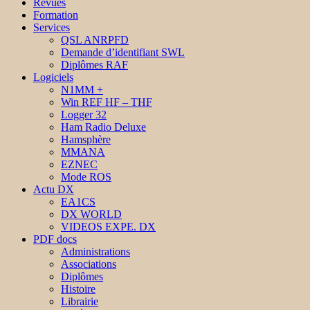
Revues
Formation
Services
QSL ANRPFD
Demande d’identifiant SWL
Diplômes RAF
Logiciels
N1MM +
Win REF HF – THF
Logger 32
Ham Radio Deluxe
Hamsphère
MMANA
EZNEC
Mode ROS
Actu DX
EA1CS
DX WORLD
VIDEOS EXPE. DX
PDF docs
Administrations
Associations
Diplômes
Histoire
Librairie