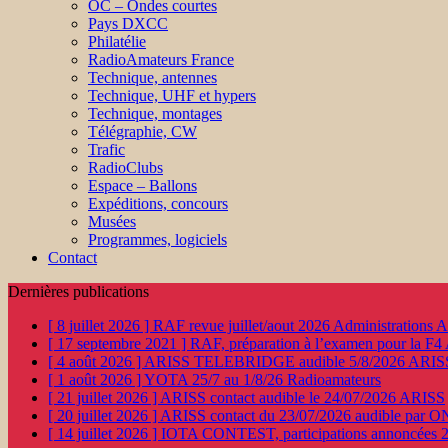
OC – Ondes courtes
Pays DXCC
Philatélie
RadioAmateurs France
Technique, antennes
Technique, UHF et hypers
Technique, montages
Télégraphie, CW
Trafic
RadioClubs
Espace – Ballons
Expéditions, concours
Musées
Programmes, logiciels
Contact
Dernières publications
[ 8 juillet 2026 ]
RAF revue juillet/aout 2026
Administration
[ 17 septembre 2021 ]
RAF, préparation à l’examen pour la F4
[ 4 août 2026 ]
ARISS TELEBRIDGE audible 5/8/2026
ARIS
[ 1 août 2026 ]
YOTA 25/7 au 1/8/26
Radioamateurs
[ 21 juillet 2026 ]
ARISS contact audible le 24/07/2026
ARISS
[ 20 juillet 2026 ]
ARISS contact du 23/07/2026 audible par 
[ 14 juillet 2026 ]
IOTA CONTEST, participations annoncées 