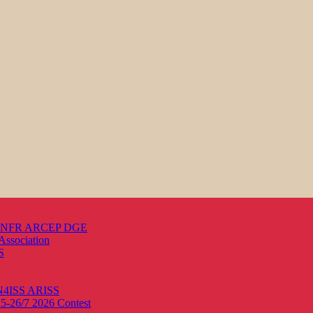
s ANFR ARCEP DGE
Association
S
ON4ISS
ARISS
25-26/7 2026
Contest