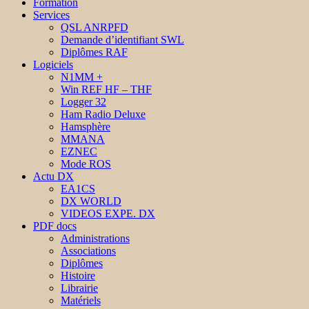
Formation
Services
QSL ANRPFD
Demande d’identifiant SWL
Diplômes RAF
Logiciels
N1MM +
Win REF HF – THF
Logger 32
Ham Radio Deluxe
Hamsphère
MMANA
EZNEC
Mode ROS
Actu DX
EA1CS
DX WORLD
VIDEOS EXPE. DX
PDF docs
Administrations
Associations
Diplômes
Histoire
Librairie
Matériels