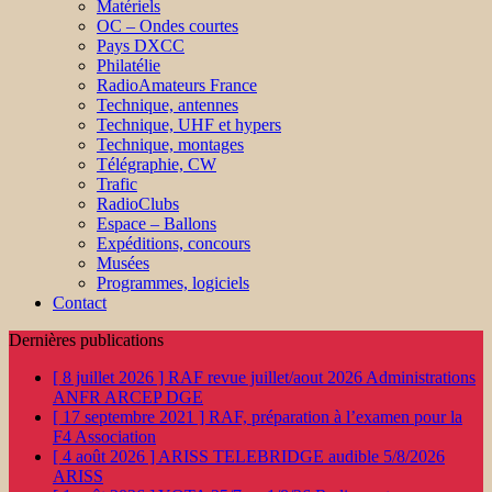
Matériels
OC – Ondes courtes
Pays DXCC
Philatélie
RadioAmateurs France
Technique, antennes
Technique, UHF et hypers
Technique, montages
Télégraphie, CW
Trafic
RadioClubs
Espace – Ballons
Expéditions, concours
Musées
Programmes, logiciels
Contact
Dernières publications
[ 8 juillet 2026 ]
RAF revue juillet/aout 2026
Administrations
ANFR ARCEP DGE
[ 17 septembre 2021 ]
RAF, préparation à l’examen pour la
F4
Association
[ 4 août 2026 ]
ARISS TELEBRIDGE audible 5/8/2026
ARISS