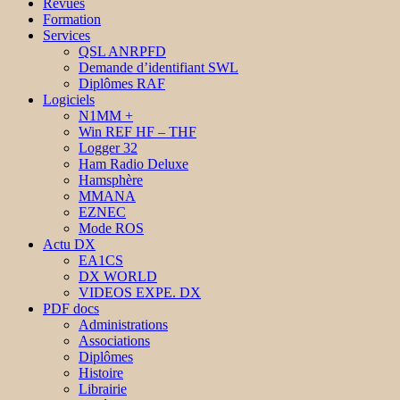
Revues
Formation
Services
QSL ANRPFD
Demande d’identifiant SWL
Diplômes RAF
Logiciels
N1MM +
Win REF HF – THF
Logger 32
Ham Radio Deluxe
Hamsphère
MMANA
EZNEC
Mode ROS
Actu DX
EA1CS
DX WORLD
VIDEOS EXPE. DX
PDF docs
Administrations
Associations
Diplômes
Histoire
Librairie