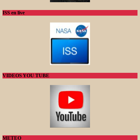
ISS en live
VIDEOS YOU TUBE
METEO