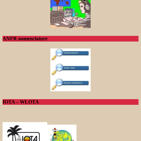
ANFR nomenclature
IOTA – WLOTA