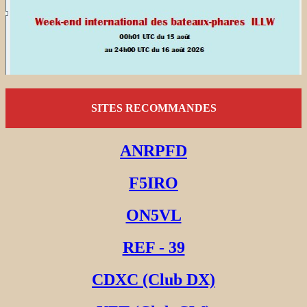
SITES RECOMMANDES
ANRPFD
F5IRO
ON5VL
REF - 39
CDXC (Club DX)