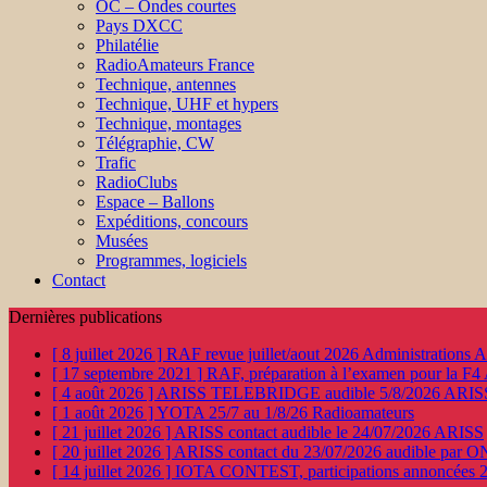
OC – Ondes courtes
Pays DXCC
Philatélie
RadioAmateurs France
Technique, antennes
Technique, UHF et hypers
Technique, montages
Télégraphie, CW
Trafic
RadioClubs
Espace – Ballons
Expéditions, concours
Musées
Programmes, logiciels
Contact
Dernières publications
[ 8 juillet 2026 ]
RAF revue juillet/aout 2026
Administration
[ 17 septembre 2021 ]
RAF, préparation à l’examen pour la F4
[ 4 août 2026 ]
ARISS TELEBRIDGE audible 5/8/2026
ARIS
[ 1 août 2026 ]
YOTA 25/7 au 1/8/26
Radioamateurs
[ 21 juillet 2026 ]
ARISS contact audible le 24/07/2026
ARISS
[ 20 juillet 2026 ]
ARISS contact du 23/07/2026 audible par 
[ 14 juillet 2026 ]
IOTA CONTEST, participations annoncées 