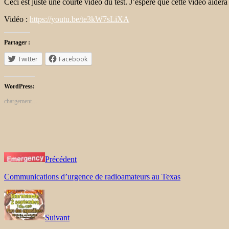
Ceci est juste une courte vidéo du test. J’espère que cette vidéo aider
Vidéo :
https://youtu.be/te3kW7sLiXA
Partager :
Twitter
Facebook
WordPress:
chargement…
Précédent
Communications d’urgence de radioamateurs au Texas
Suivant