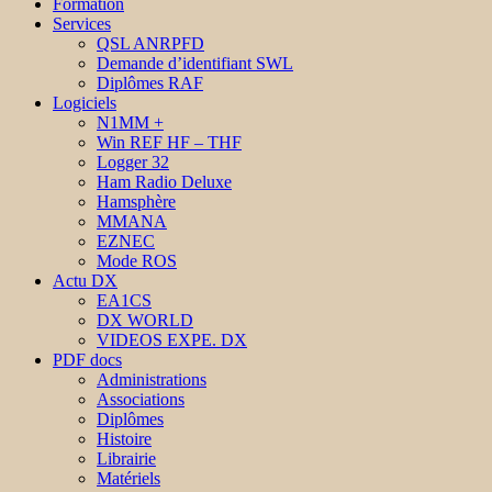
Formation
Services
QSL ANRPFD
Demande d’identifiant SWL
Diplômes RAF
Logiciels
N1MM +
Win REF HF – THF
Logger 32
Ham Radio Deluxe
Hamsphère
MMANA
EZNEC
Mode ROS
Actu DX
EA1CS
DX WORLD
VIDEOS EXPE. DX
PDF docs
Administrations
Associations
Diplômes
Histoire
Librairie
Matériels