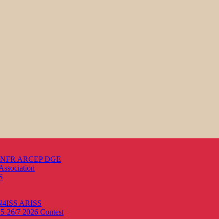
s ANFR ARCEP DGE
Association
S
ON4ISS
ARISS
25-26/7 2026
Contest