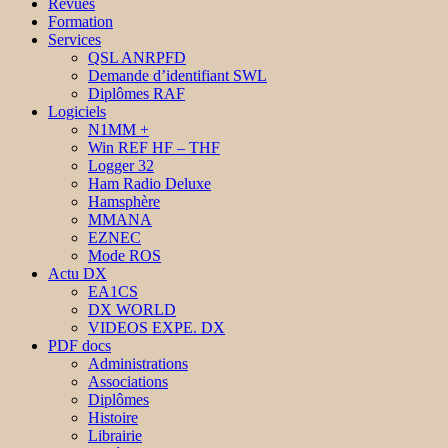
Revues
Formation
Services
QSL ANRPFD
Demande d’identifiant SWL
Diplômes RAF
Logiciels
N1MM +
Win REF HF – THF
Logger 32
Ham Radio Deluxe
Hamsphère
MMANA
EZNEC
Mode ROS
Actu DX
EA1CS
DX WORLD
VIDEOS EXPE. DX
PDF docs
Administrations
Associations
Diplômes
Histoire
Librairie