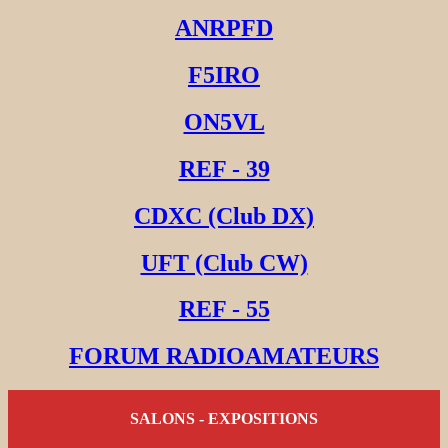
ANRPFD
F5IRO
ON5VL
REF - 39
CDXC (Club DX)
UFT (Club CW)
REF - 55
FORUM RADIOAMATEURS
SALONS - EXPOSITIONS