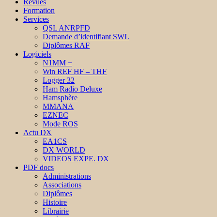
Revues
Formation
Services
QSL ANRPFD
Demande d’identifiant SWL
Diplômes RAF
Logiciels
N1MM +
Win REF HF – THF
Logger 32
Ham Radio Deluxe
Hamsphère
MMANA
EZNEC
Mode ROS
Actu DX
EA1CS
DX WORLD
VIDEOS EXPE. DX
PDF docs
Administrations
Associations
Diplômes
Histoire
Librairie