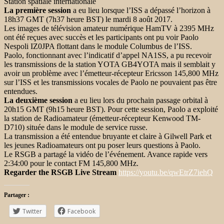
Station spatiale internationale
La première session
a eu lieu lorsque l’ISS a dépassé l’horizon à
18h37 GMT (7h37 heure BST) le mardi 8 août 2017.
Les images de télévision amateur numérique HamTV à 2395 MHz
ont été reçues avec succès et les participants ont pu voir Paolo
Nespoli IZ0JPA flottant dans le module Columbus de l’ISS.
Paolo, fonctionnant avec l’indicatif d’appel NA1SS, a pu recevoir
les transmissions de la station YOTA GB4YOTA mais il semblait y
avoir un problème avec l’émetteur-récepteur Ericsson 145,800 MHz
sur l’ISS et les transmissions vocales de Paolo ne pouvaient pas être
entendues.
La deuxième session
a eu lieu lors du prochain passage orbital à
20h15 GMT (9h15 heure BST). Pour cette session, Paolo a exploité
la station de Radioamateur (émetteur-récepteur Kenwood TM-
D710) située dans le module de service russe.
La transmission a été entendue bruyante et claire à Gilwell Park et
les jeunes Radioamateurs ont pu poser leurs questions à Paolo.
Le RSGB a partagé la vidéo de l’événement. Avance rapide vers
2:34:00 pour le contact FM 145,800 MHz.
Regarder the RSGB Live Stream
https://youtu.be/qwEtrZ7iehQ
Partager :
Twitter
Facebook