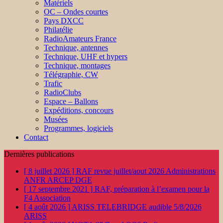
Matériels
OC – Ondes courtes
Pays DXCC
Philatélie
RadioAmateurs France
Technique, antennes
Technique, UHF et hypers
Technique, montages
Télégraphie, CW
Trafic
RadioClubs
Espace – Ballons
Expéditions, concours
Musées
Programmes, logiciels
Contact
Dernières publications
[ 8 juillet 2026 ]
RAF revue juillet/aout 2026
Administrations
ANFR ARCEP DGE
[ 17 septembre 2021 ]
RAF, préparation à l’examen pour la
F4
Association
[ 4 août 2026 ]
ARISS TELEBRIDGE audible 5/8/2026
ARISS