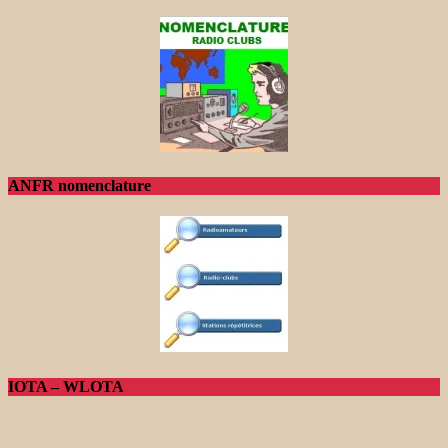
ANFR nomenclature
IOTA – WLOTA