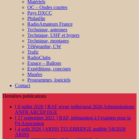
Matériels
OC – Ondes courtes
Pays DXCC
Philatélie
RadioAmateurs France
Technique, antennes
Technique, UHF et hypers
Technique, montages
Télégraphie, CW
Trafic
RadioClubs
Espace – Ballons
Expéditions, concours
Musées
Programmes, logiciels
Contact
Dernières publications
[ 8 juillet 2026 ]
RAF revue juillet/aout 2026
Administrations
ANFR ARCEP DGE
[ 17 septembre 2021 ]
RAF, préparation à l’examen pour la
F4
Association
[ 4 août 2026 ]
ARISS TELEBRIDGE audible 5/8/2026
ARISS