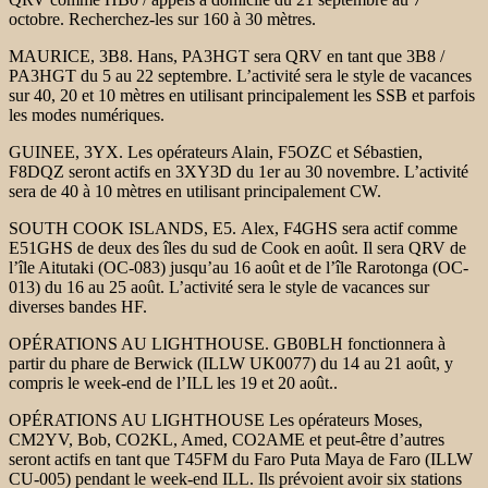
octobre. Recherchez-les sur 160 à 30 mètres.
MAURICE, 3B8. Hans, PA3HGT sera QRV en tant que 3B8 /
PA3HGT du 5 au 22 septembre. L’activité sera le style de vacances
sur 40, 20 et 10 mètres en utilisant principalement les SSB et parfois
les modes numériques.
GUINEE, 3YX. Les opérateurs Alain, F5OZC et Sébastien,
F8DQZ seront actifs en 3XY3D du 1er au 30 novembre. L’activité
sera de 40 à 10 mètres en utilisant principalement CW.
SOUTH COOK ISLANDS, E5. Alex, F4GHS sera actif comme
E51GHS de deux des îles du sud de Cook en août. Il sera QRV de
l’île Aitutaki (OC-083) jusqu’au 16 août et de l’île Rarotonga (OC-
013) du 16 au 25 août. L’activité sera le style de vacances sur
diverses bandes HF.
OPÉRATIONS AU LIGHTHOUSE. GB0BLH fonctionnera à
partir du phare de Berwick (ILLW UK0077) du 14 au 21 août, y
compris le week-end de l’ILL les 19 et 20 août..
OPÉRATIONS AU LIGHTHOUSE Les opérateurs Moses,
CM2YV, Bob, CO2KL, Amed, CO2AME et peut-être d’autres
seront actifs en tant que T45FM du Faro Puta Maya de Faro (ILLW
CU-005) pendant le week-end ILL. Ils prévoient avoir six stations