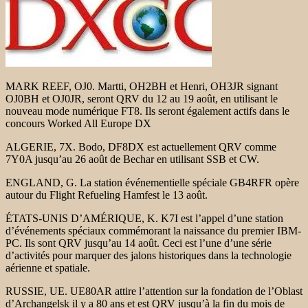
MARK REEF, OJ0. Martti, OH2BH et Henri, OH3JR signant
OJ0BH et OJ0JR, seront QRV du 12 au 19 août, en utilisant le
nouveau mode numérique FT8. Ils seront également actifs dans le
concours Worked All Europe DX
ALGERIE, 7X. Bodo, DF8DX est actuellement QRV comme
7Y0A jusqu’au 26 août de Bechar en utilisant SSB et CW.
ENGLAND, G. La station événementielle spéciale GB4RFR opère
autour du Flight Refueling Hamfest le 13 août.
ÉTATS-UNIS D’AMÉRIQUE, K. K7I est l’appel d’une station
d’événements spéciaux commémorant la naissance du premier IBM-
PC. Ils sont QRV jusqu’au 14 août. Ceci est l’une d’une série
d’activités pour marquer des jalons historiques dans la technologie
aérienne et spatiale.
RUSSIE, UE. UE80AR attire l’attention sur la fondation de l’Oblast
d’Archangelsk il y a 80 ans et est QRV jusqu’à la fin du mois de