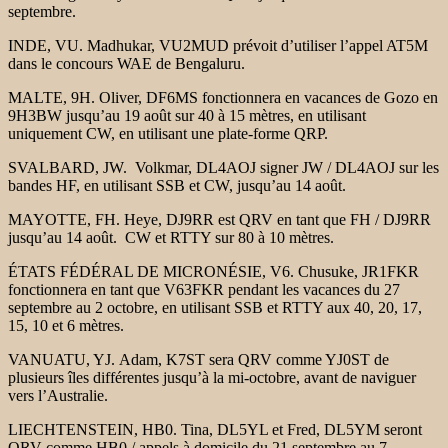
septembre.
INDE, VU. Madhukar, VU2MUD prévoit d’utiliser l’appel AT5M
dans le concours WAE de Bengaluru.
MALTE, 9H. Oliver, DF6MS fonctionnera en vacances de Gozo en
9H3BW jusqu’au 19 août sur 40 à 15 mètres, en utilisant
uniquement CW, en utilisant une plate-forme QRP.
SVALBARD, JW. Volkmar, DL4AOJ signer JW / DL4AOJ sur les
bandes HF, en utilisant SSB et CW, jusqu’au 14 août.
MAYOTTE, FH. Heye, DJ9RR est QRV en tant que FH / DJ9RR
jusqu’au 14 août. CW et RTTY sur 80 à 10 mètres.
ÉTATS FÉDÉRAL DE MICRONÉSIE, V6. Chusuke, JR1FKR
fonctionnera en tant que V63FKR pendant les vacances du 27
septembre au 2 octobre, en utilisant SSB et RTTY aux 40, 20, 17,
15, 10 et 6 mètres.
VANUATU, YJ. Adam, K7ST sera QRV comme YJ0ST de
plusieurs îles différentes jusqu’à la mi-octobre, avant de naviguer
vers l’Australie.
LIECHTENSTEIN, HB0. Tina, DL5YL et Fred, DL5YM seront
QRV comme HB0 / appels à domicile du 21 septembre au 7