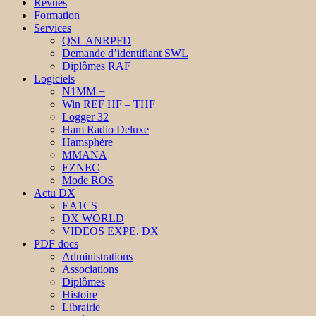
Revues
Formation
Services
QSL ANRPFD
Demande d’identifiant SWL
Diplômes RAF
Logiciels
N1MM +
Win REF HF – THF
Logger 32
Ham Radio Deluxe
Hamsphère
MMANA
EZNEC
Mode ROS
Actu DX
EA1CS
DX WORLD
VIDEOS EXPE. DX
PDF docs
Administrations
Associations
Diplômes
Histoire
Librairie