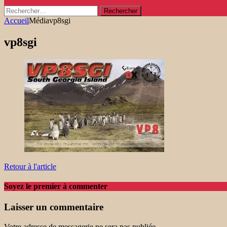
Rechercher :
Accueil
Média
vp8sgi
vp8sgi
Retour à l'article
Soyez le premier à commenter
Laisser un commentaire
Votre adresse de messagerie ne sera pas publiée.