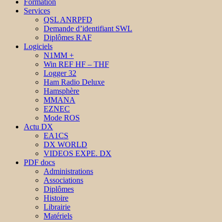
Formation
Services
QSL ANRPFD
Demande d’identifiant SWL
Diplômes RAF
Logiciels
N1MM +
Win REF HF – THF
Logger 32
Ham Radio Deluxe
Hamsphère
MMANA
EZNEC
Mode ROS
Actu DX
EA1CS
DX WORLD
VIDEOS EXPE. DX
PDF docs
Administrations
Associations
Diplômes
Histoire
Librairie
Matériels