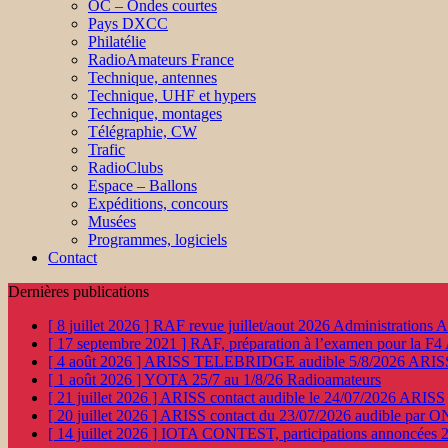
OC – Ondes courtes
Pays DXCC
Philatélie
RadioAmateurs France
Technique, antennes
Technique, UHF et hypers
Technique, montages
Télégraphie, CW
Trafic
RadioClubs
Espace – Ballons
Expéditions, concours
Musées
Programmes, logiciels
Contact
Dernières publications
[ 8 juillet 2026 ]
RAF revue juillet/aout 2026
Administration
[ 17 septembre 2021 ]
RAF, préparation à l’examen pour la F4
[ 4 août 2026 ]
ARISS TELEBRIDGE audible 5/8/2026
ARIS
[ 1 août 2026 ]
YOTA 25/7 au 1/8/26
Radioamateurs
[ 21 juillet 2026 ]
ARISS contact audible le 24/07/2026
ARISS
[ 20 juillet 2026 ]
ARISS contact du 23/07/2026 audible par 
[ 14 juillet 2026 ]
IOTA CONTEST, participations annoncées 