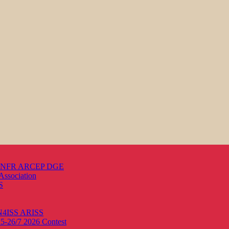
s ANFR ARCEP DGE
Association
S
ON4ISS
ARISS
25-26/7 2026
Contest