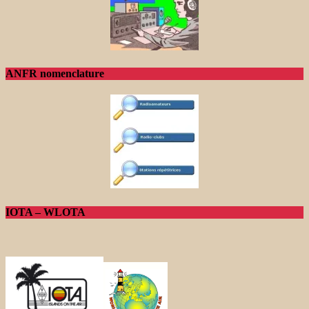
ANFR nomenclature
IOTA – WLOTA