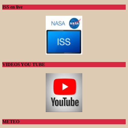
ISS en live
VIDEOS YOU TUBE
METEO