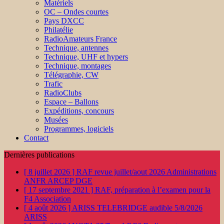
Matériels
OC – Ondes courtes
Pays DXCC
Philatélie
RadioAmateurs France
Technique, antennes
Technique, UHF et hypers
Technique, montages
Télégraphie, CW
Trafic
RadioClubs
Espace – Ballons
Expéditions, concours
Musées
Programmes, logiciels
Contact
Dernières publications
[ 8 juillet 2026 ]
RAF revue juillet/aout 2026
Administrations
ANFR ARCEP DGE
[ 17 septembre 2021 ]
RAF, préparation à l’examen pour la
F4
Association
[ 4 août 2026 ]
ARISS TELEBRIDGE audible 5/8/2026
ARISS