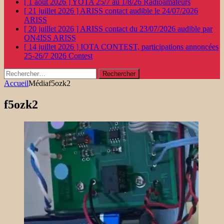
[ 1 août 2026 ]
YOTA 25/7 au 1/8/26
Radioamateurs
[ 21 juillet 2026 ]
ARISS contact audible le 24/07/2026
ARISS
[ 20 juillet 2026 ]
ARISS contact du 23/07/2026 audible par
ON4ISS
ARISS
[ 14 juillet 2026 ]
IOTA CONTEST, participations annoncées
25-26/7 2026
Contest
Rechercher :
Accueil
Média
f5ozk2
f5ozk2