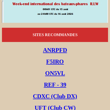
SITES RECOMMANDES
ANRPFD
F5IRO
ON5VL
REF - 39
CDXC (Club DX)
UFT (Club CW)