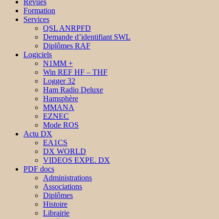
Revues
Formation
Services
QSL ANRPFD
Demande d’identifiant SWL
Diplômes RAF
Logiciels
N1MM +
Win REF HF – THF
Logger 32
Ham Radio Deluxe
Hamsphère
MMANA
EZNEC
Mode ROS
Actu DX
EA1CS
DX WORLD
VIDEOS EXPE. DX
PDF docs
Administrations
Associations
Diplômes
Histoire
Librairie