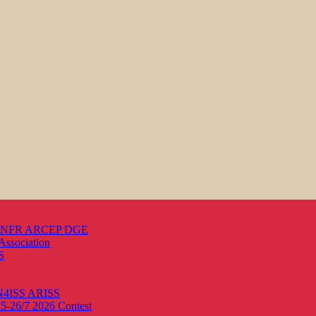
s ANFR ARCEP DGE
Association
S
ON4ISS
ARISS
25-26/7 2026
Contest