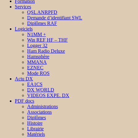
Formation
Services
QSL ANRPFD
Demande d’identifiant SWL
Diplômes RAF
Logiciels
N1MM +
Win REF HF – THF
Logger 32
Ham Radio Deluxe
Hamsphère
MMANA
EZNEC
Mode ROS
Actu DX
EA1CS
DX WORLD
VIDEOS EXPE. DX
PDF docs
Administrations
Associations
Diplômes
Histoire
Librairie
Matériels