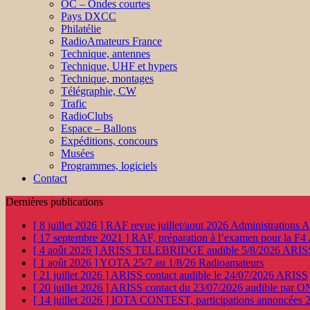
OC – Ondes courtes
Pays DXCC
Philatélie
RadioAmateurs France
Technique, antennes
Technique, UHF et hypers
Technique, montages
Télégraphie, CW
Trafic
RadioClubs
Espace – Ballons
Expéditions, concours
Musées
Programmes, logiciels
Contact
Dernières publications
[ 8 juillet 2026 ]
RAF revue juillet/aout 2026
Administration
[ 17 septembre 2021 ]
RAF, préparation à l’examen pour la F4
[ 4 août 2026 ]
ARISS TELEBRIDGE audible 5/8/2026
ARIS
[ 1 août 2026 ]
YOTA 25/7 au 1/8/26
Radioamateurs
[ 21 juillet 2026 ]
ARISS contact audible le 24/07/2026
ARISS
[ 20 juillet 2026 ]
ARISS contact du 23/07/2026 audible par 
[ 14 juillet 2026 ]
IOTA CONTEST, participations annoncées 