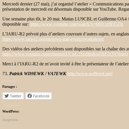
Mercredi dernier (27 mai), j’ai organisé l’atelier « Communications par
présentation de mercredi est désormais disponible sur YouTube. Regard
Une semaine plus tôt, le 20 mai, Matias LU9CBL et Guillermo OA4 / XQ
disponible sur:
https://www.youtube.com/watch?v=69D1dJEfGDc
L’IARU-R2 prévoit plus d’ateliers couvrant d’autres sujets, en anglais 
https://www.iaru-r2.org/en/news-and-events/workshops/
Des vidéos des ateliers précédents sont disponibles sur la chaîne des
https://www.youtube.com/channel/UCnG2Srz0bsKmTbF2r3YNneQ
Merci à l’IARU-R2 de m’avoir invité à être le présentateur de l’atelie
73.
Patrick WD9EWK / VA7EWK
http://www.wd9ewk.net/
Partager :
Twitter
Facebook
WordPress:
chargement…