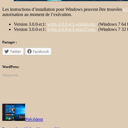
Les instructions d’installation pour Windows peuvent être trouvées
ici
autorisation au moment de l’exécution.
Version 3.0.0-rc1:
wsjtx-3.0.0-rc1-win64.exe.
(Windows 7 64 bit
Version 3.0.0-rc1:
wsjtx-3.0.0-rc1-win32.exe.
(Windows 7 32 bit
Partager :
Twitter
Facebook
WordPress:
chargement…
Précédent