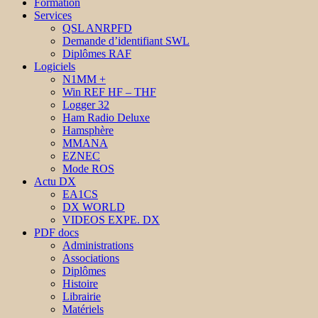
Formation
Services
QSL ANRPFD
Demande d’identifiant SWL
Diplômes RAF
Logiciels
N1MM +
Win REF HF – THF
Logger 32
Ham Radio Deluxe
Hamsphère
MMANA
EZNEC
Mode ROS
Actu DX
EA1CS
DX WORLD
VIDEOS EXPE. DX
PDF docs
Administrations
Associations
Diplômes
Histoire
Librairie
Matériels