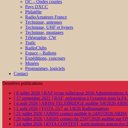
OC – Ondes courtes
Pays DXCC
Philatélie
RadioAmateurs France
Technique, antennes
Technique, UHF et hypers
Technique, montages
Télégraphie, CW
Trafic
RadioClubs
Espace – Ballons
Expéditions, concours
Musées
Programmes, logiciels
Contact
Dernières publications
[ 8 juillet 2026 ]
RAF revue juillet/aout 2026
Administration
[ 17 septembre 2021 ]
RAF, préparation à l’examen pour la F4
[ 4 août 2026 ]
ARISS TELEBRIDGE audible 5/8/2026
ARIS
[ 1 août 2026 ]
YOTA 25/7 au 1/8/26
Radioamateurs
[ 21 juillet 2026 ]
ARISS contact audible le 24/07/2026
ARISS
[ 20 juillet 2026 ]
ARISS contact du 23/07/2026 audible par 
[ 14 juillet 2026 ]
IOTA CONTEST, participations annoncées 