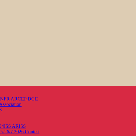
s ANFR ARCEP DGE
Association
S
ON4ISS
ARISS
25-26/7 2026
Contest