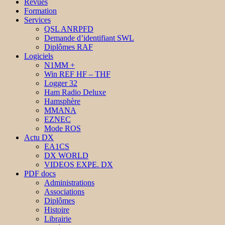
Revues
Formation
Services
QSL ANRPFD
Demande d’identifiant SWL
Diplômes RAF
Logiciels
N1MM +
Win REF HF – THF
Logger 32
Ham Radio Deluxe
Hamsphère
MMANA
EZNEC
Mode ROS
Actu DX
EA1CS
DX WORLD
VIDEOS EXPE. DX
PDF docs
Administrations
Associations
Diplômes
Histoire
Librairie