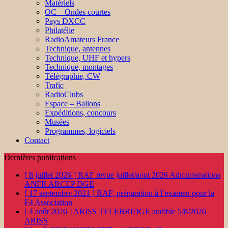
Matériels
OC – Ondes courtes
Pays DXCC
Philatélie
RadioAmateurs France
Technique, antennes
Technique, UHF et hypers
Technique, montages
Télégraphie, CW
Trafic
RadioClubs
Espace – Ballons
Expéditions, concours
Musées
Programmes, logiciels
Contact
Dernières publications
[ 8 juillet 2026 ]
RAF revue juillet/aout 2026
Administrations
ANFR ARCEP DGE
[ 17 septembre 2021 ]
RAF, préparation à l’examen pour la
F4
Association
[ 4 août 2026 ]
ARISS TELEBRIDGE audible 5/8/2026
ARISS