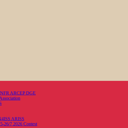
s ANFR ARCEP DGE
Association
S
ON4ISS
ARISS
25-26/7 2026
Contest