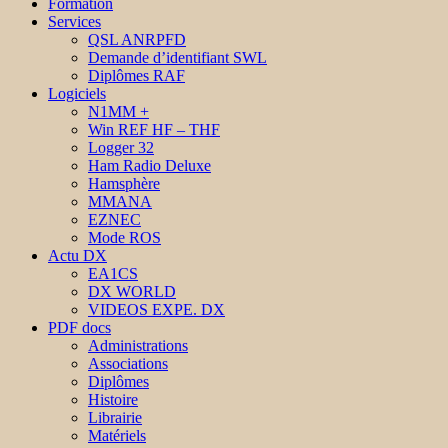
Formation
Services
QSL ANRPFD
Demande d’identifiant SWL
Diplômes RAF
Logiciels
N1MM +
Win REF HF – THF
Logger 32
Ham Radio Deluxe
Hamsphère
MMANA
EZNEC
Mode ROS
Actu DX
EA1CS
DX WORLD
VIDEOS EXPE. DX
PDF docs
Administrations
Associations
Diplômes
Histoire
Librairie
Matériels