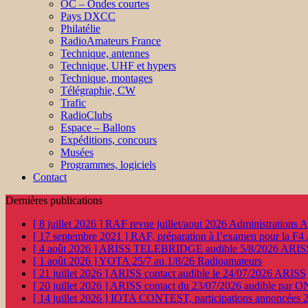
OC – Ondes courtes
Pays DXCC
Philatélie
RadioAmateurs France
Technique, antennes
Technique, UHF et hypers
Technique, montages
Télégraphie, CW
Trafic
RadioClubs
Espace – Ballons
Expéditions, concours
Musées
Programmes, logiciels
Contact
Dernières publications
[ 8 juillet 2026 ]
RAF revue juillet/aout 2026
Administration
[ 17 septembre 2021 ]
RAF, préparation à l’examen pour la F4
[ 4 août 2026 ]
ARISS TELEBRIDGE audible 5/8/2026
ARIS
[ 1 août 2026 ]
YOTA 25/7 au 1/8/26
Radioamateurs
[ 21 juillet 2026 ]
ARISS contact audible le 24/07/2026
ARISS
[ 20 juillet 2026 ]
ARISS contact du 23/07/2026 audible par 
[ 14 juillet 2026 ]
IOTA CONTEST, participations annoncées 