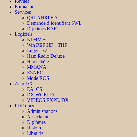
Revues
Formation
Services
QSL ANRPFD
Demande d’identifiant SWL
Diplômes RAF
Logiciels
N1MM +
Win REF HF – THF
Logger 32
Ham Radio Deluxe
Hamsphère
MMANA
EZNEC
Mode ROS
Actu DX
EA1CS
DX WORLD
VIDEOS EXPE. DX
PDF docs
Administrations
Associations
Diplômes
Histoire
Librairie