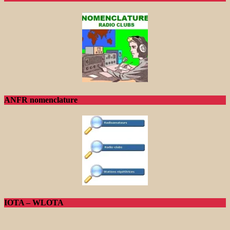
ANFR nomenclature
IOTA – WLOTA