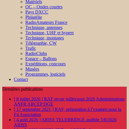
Matériels
OC – Ondes courtes
Pays DXCC
Philatélie
RadioAmateurs France
Technique, antennes
Technique, UHF et hypers
Technique, montages
Télégraphie, CW
Trafic
RadioClubs
Espace – Ballons
Expéditions, concours
Musées
Programmes, logiciels
Contact
Dernières publications
[ 8 juillet 2026 ]
RAF revue juillet/aout 2026
Administrations
ANFR ARCEP DGE
[ 17 septembre 2021 ]
RAF, préparation à l’examen pour la
F4
Association
[ 4 août 2026 ]
ARISS TELEBRIDGE audible 5/8/2026
ARISS