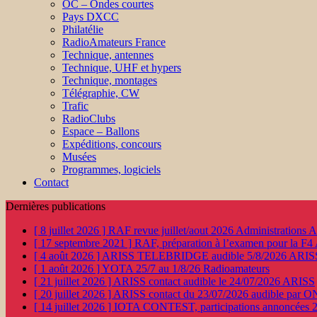
OC – Ondes courtes
Pays DXCC
Philatélie
RadioAmateurs France
Technique, antennes
Technique, UHF et hypers
Technique, montages
Télégraphie, CW
Trafic
RadioClubs
Espace – Ballons
Expéditions, concours
Musées
Programmes, logiciels
Contact
Dernières publications
[ 8 juillet 2026 ]
RAF revue juillet/aout 2026
Administration
[ 17 septembre 2021 ]
RAF, préparation à l’examen pour la F4
[ 4 août 2026 ]
ARISS TELEBRIDGE audible 5/8/2026
ARIS
[ 1 août 2026 ]
YOTA 25/7 au 1/8/26
Radioamateurs
[ 21 juillet 2026 ]
ARISS contact audible le 24/07/2026
ARISS
[ 20 juillet 2026 ]
ARISS contact du 23/07/2026 audible par 
[ 14 juillet 2026 ]
IOTA CONTEST, participations annoncées 