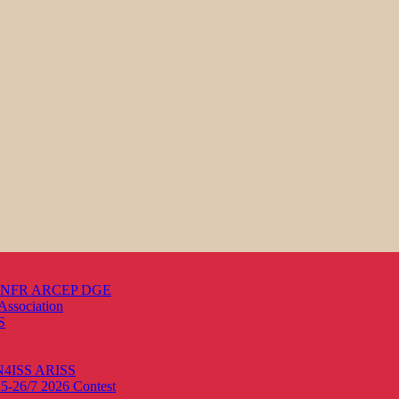
s ANFR ARCEP DGE
Association
S
ON4ISS
ARISS
25-26/7 2026
Contest