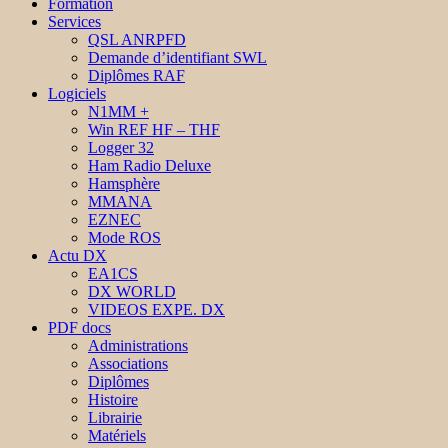
Formation
Services
QSL ANRPFD
Demande d’identifiant SWL
Diplômes RAF
Logiciels
N1MM +
Win REF HF – THF
Logger 32
Ham Radio Deluxe
Hamsphère
MMANA
EZNEC
Mode ROS
Actu DX
EA1CS
DX WORLD
VIDEOS EXPE. DX
PDF docs
Administrations
Associations
Diplômes
Histoire
Librairie
Matériels