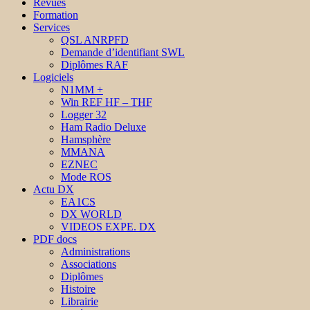
Revues
Formation
Services
QSL ANRPFD
Demande d’identifiant SWL
Diplômes RAF
Logiciels
N1MM +
Win REF HF – THF
Logger 32
Ham Radio Deluxe
Hamsphère
MMANA
EZNEC
Mode ROS
Actu DX
EA1CS
DX WORLD
VIDEOS EXPE. DX
PDF docs
Administrations
Associations
Diplômes
Histoire
Librairie