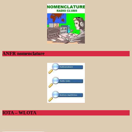
ANFR nomenclature
IOTA – WLOTA