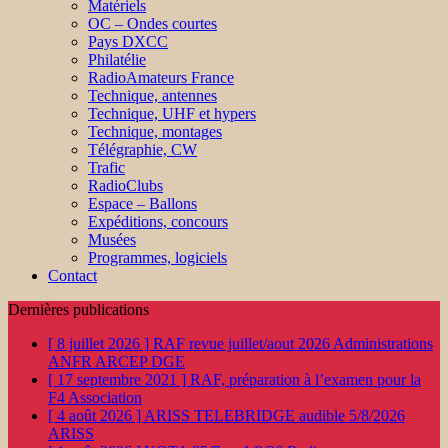
Matériels
OC – Ondes courtes
Pays DXCC
Philatélie
RadioAmateurs France
Technique, antennes
Technique, UHF et hypers
Technique, montages
Télégraphie, CW
Trafic
RadioClubs
Espace – Ballons
Expéditions, concours
Musées
Programmes, logiciels
Contact
Dernières publications
[ 8 juillet 2026 ]
RAF revue juillet/aout 2026
Administrations
ANFR ARCEP DGE
[ 17 septembre 2021 ]
RAF, préparation à l’examen pour la
F4
Association
[ 4 août 2026 ]
ARISS TELEBRIDGE audible 5/8/2026
ARISS