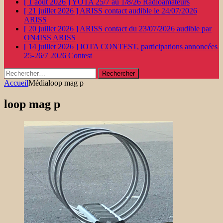
[ 1 août 2026 ]
YOTA 25/7 au 1/8/26
Radioamateurs
[ 21 juillet 2026 ]
ARISS contact audible le 24/07/2026
ARISS
[ 20 juillet 2026 ]
ARISS contact du 23/07/2026 audible par
ON4ISS
ARISS
[ 14 juillet 2026 ]
IOTA CONTEST, participations annoncées
25-26/7 2026
Contest
Rechercher :
Accueil
Média
loop mag p
loop mag p