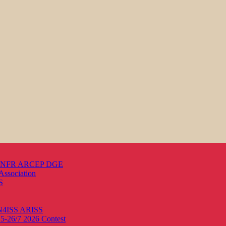
s ANFR ARCEP DGE
Association
S
ON4ISS
ARISS
25-26/7 2026
Contest