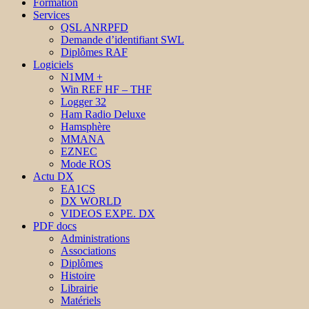
Formation
Services
QSL ANRPFD
Demande d’identifiant SWL
Diplômes RAF
Logiciels
N1MM +
Win REF HF – THF
Logger 32
Ham Radio Deluxe
Hamsphère
MMANA
EZNEC
Mode ROS
Actu DX
EA1CS
DX WORLD
VIDEOS EXPE. DX
PDF docs
Administrations
Associations
Diplômes
Histoire
Librairie
Matériels