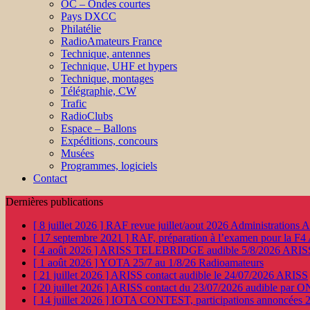
OC – Ondes courtes
Pays DXCC
Philatélie
RadioAmateurs France
Technique, antennes
Technique, UHF et hypers
Technique, montages
Télégraphie, CW
Trafic
RadioClubs
Espace – Ballons
Expéditions, concours
Musées
Programmes, logiciels
Contact
Dernières publications
[ 8 juillet 2026 ]
RAF revue juillet/aout 2026
Administration
[ 17 septembre 2021 ]
RAF, préparation à l’examen pour la F4
[ 4 août 2026 ]
ARISS TELEBRIDGE audible 5/8/2026
ARIS
[ 1 août 2026 ]
YOTA 25/7 au 1/8/26
Radioamateurs
[ 21 juillet 2026 ]
ARISS contact audible le 24/07/2026
ARISS
[ 20 juillet 2026 ]
ARISS contact du 23/07/2026 audible par 
[ 14 juillet 2026 ]
IOTA CONTEST, participations annoncées 