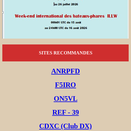
SITES RECOMMANDES
ANRPFD
F5IRO
ON5VL
REF - 39
CDXC (Club DX)