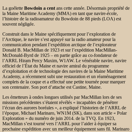
La goélette
Bowdoin a cent
ans cette année. Désormais propriété de
la Maine Maritime Academy (MMA) en tant que navire-école,
l’histoire de la radioamateur du Bowdoin de 88 pieds (LOA) est
souvent négligée.
Construit dans le Maine spécifiquement pour l’exploration de
l’Arctique, le navire s’est appuyé sur la radio amateur pour la
communication pendant l’expédition arctique de l’explorateur
Donald B. MacMillan de 1923 et sur l’expédition MacMillan-
McDonald-Byrd de 1925 – en partie grâce au co-fondateur de
l’ARRL Hiram Percy Maxim, W1AW. Le vénérable navire, navire
officiel de l’État du Maine et navire amiral du programme
d’exploitation et de technologie des navires de la Maine Maritime
Academy, a récemment subi une restauration et un réaménagement
complets de la coque et a effectué une petite tournée pour marquer
son centenaire. Son port d’attache est Castine, Maine.
Les émetteurs à ondes longues utilisés par MacMillan lors de ses
missions précédentes s’étaient révélés « incapables de pénétrer
l’écran des aurores boréales », a expliqué l’historien de l’ARRL de
l’époque, Michael Marinaro, WN1M (SK), dans son article « Polar
Exploration » du numéro de juin 2014. de la TVQ. En 1923,
MacMillan s’est tourné vers l’ARRL pour l’aider à équiper sa
prochaine expédition avec un meilleur équipement sans fil. Marinaro