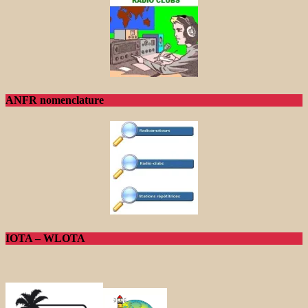
ANFR nomenclature
IOTA – WLOTA