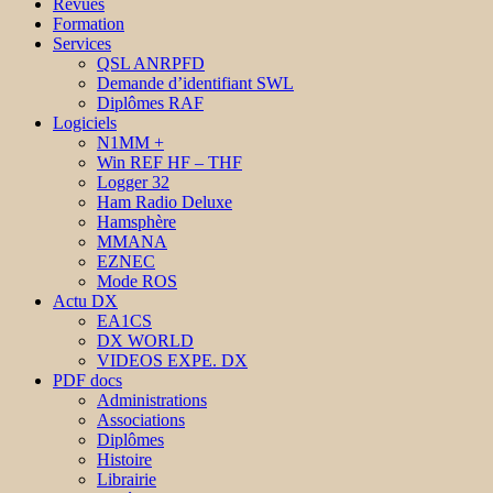
Revues
Formation
Services
QSL ANRPFD
Demande d’identifiant SWL
Diplômes RAF
Logiciels
N1MM +
Win REF HF – THF
Logger 32
Ham Radio Deluxe
Hamsphère
MMANA
EZNEC
Mode ROS
Actu DX
EA1CS
DX WORLD
VIDEOS EXPE. DX
PDF docs
Administrations
Associations
Diplômes
Histoire
Librairie