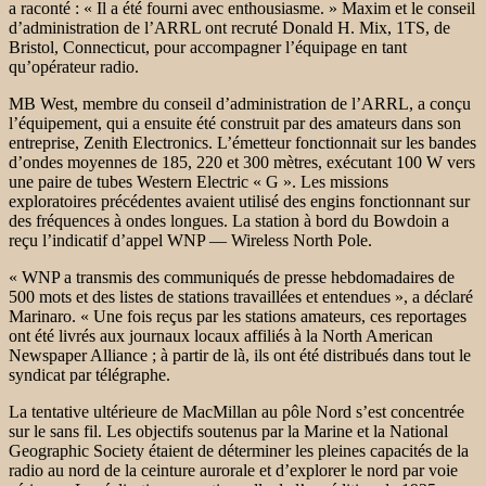
a raconté : « Il a été fourni avec enthousiasme. » Maxim et le conseil
d’administration de l’ARRL ont recruté Donald H. Mix, 1TS, de
Bristol, Connecticut, pour accompagner l’équipage en tant
qu’opérateur radio.
MB West, membre du conseil d’administration de l’ARRL, a conçu
l’équipement, qui a ensuite été construit par des amateurs dans son
entreprise, Zenith Electronics. L’émetteur fonctionnait sur les bandes
d’ondes moyennes de 185, 220 et 300 mètres, exécutant 100 W vers
une paire de tubes Western Electric « G ». Les missions
exploratoires précédentes avaient utilisé des engins fonctionnant sur
des fréquences à ondes longues. La station à bord du Bowdoin a
reçu l’indicatif d’appel WNP — Wireless North Pole.
« WNP a transmis des communiqués de presse hebdomadaires de
500 mots et des listes de stations travaillées et entendues », a déclaré
Marinaro. « Une fois reçus par les stations amateurs, ces reportages
ont été livrés aux journaux locaux affiliés à la North American
Newspaper Alliance ; à partir de là, ils ont été distribués dans tout le
syndicat par télégraphe.
La tentative ultérieure de MacMillan au pôle Nord s’est concentrée
sur le sans fil. Les objectifs soutenus par la Marine et la National
Geographic Society étaient de déterminer les pleines capacités de la
radio au nord de la ceinture aurorale et d’explorer le nord par voie