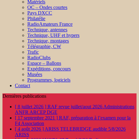
Matériels
OC – Ondes courtes
Pays DXCC
Philatélie
RadioAmateurs France
Technique, antennes
Technique, UHF et hypers
Technique, montages
Télégraphie, CW
Trafic
RadioClubs
Espace – Ballons
Expéditions, concours
Musées
Programmes, logiciels
Contact
Dernières publications
[ 8 juillet 2026 ]
RAF revue juillet/aout 2026
Administrations
ANFR ARCEP DGE
[ 17 septembre 2021 ]
RAF, préparation à l’examen pour la
F4
Association
[ 4 août 2026 ]
ARISS TELEBRIDGE audible 5/8/2026
ARISS