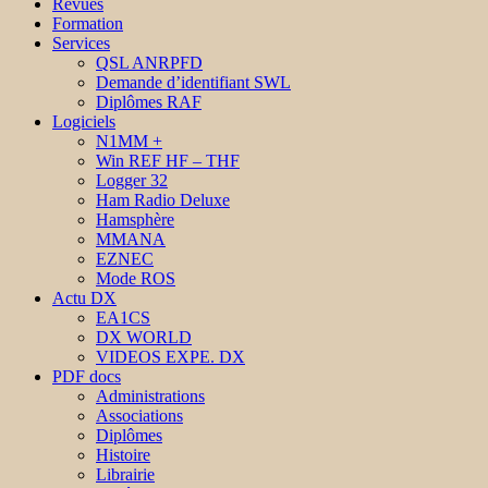
Revues
Formation
Services
QSL ANRPFD
Demande d’identifiant SWL
Diplômes RAF
Logiciels
N1MM +
Win REF HF – THF
Logger 32
Ham Radio Deluxe
Hamsphère
MMANA
EZNEC
Mode ROS
Actu DX
EA1CS
DX WORLD
VIDEOS EXPE. DX
PDF docs
Administrations
Associations
Diplômes
Histoire
Librairie