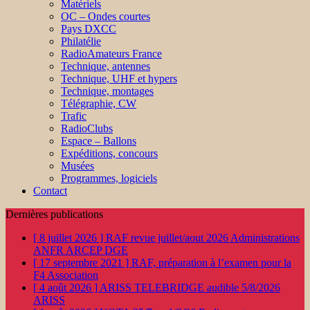
Matériels
OC – Ondes courtes
Pays DXCC
Philatélie
RadioAmateurs France
Technique, antennes
Technique, UHF et hypers
Technique, montages
Télégraphie, CW
Trafic
RadioClubs
Espace – Ballons
Expéditions, concours
Musées
Programmes, logiciels
Contact
Dernières publications
[ 8 juillet 2026 ]
RAF revue juillet/aout 2026
Administrations
ANFR ARCEP DGE
[ 17 septembre 2021 ]
RAF, préparation à l’examen pour la
F4
Association
[ 4 août 2026 ]
ARISS TELEBRIDGE audible 5/8/2026
ARISS