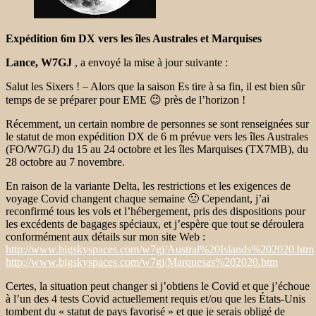
Expédition 6m DX vers les îles Australes et Marquises
Lance, W7GJ
, a envoyé la mise à jour suivante :
Salut les Sixers ! – Alors que la saison Es tire à sa fin, il est bien sûr
temps de se préparer pour EME 😉 près de l’horizon !
Récemment, un certain nombre de personnes se sont renseignées sur
le statut de mon expédition DX de 6 m prévue vers les îles Australes
(FO/W7GJ) du 15 au 24 octobre et les îles Marquises (TX7MB), du
28 octobre au 7 novembre.
En raison de la variante Delta, les restrictions et les exigences de
voyage Covid changent chaque semaine 🙁 Cependant, j’ai
reconfirmé tous les vols et l’hébergement, pris des dispositions pour
les excédents de bagages spéciaux, et j’espère que tout se déroulera
conformément aux détails sur mon site Web :
http://www.bigskyspaces.com/w7gj/Austral%20Islands%202020.htm
http://www.bigskyspaces.com/w7gj/Marquesas%202020.htm
Certes, la situation peut changer si j’obtiens le Covid et que j’échoue
à l’un des 4 tests Covid actuellement requis et/ou que les États-Unis
tombent du « statut de pays favorisé » et que je serais obligé de