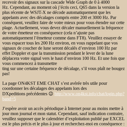
recevoir des signaux sur la cascade Wide Graph de 0 à 4000
Hz. Cependant, au moment où j’écris ceci, Q65 dans la version la
plus récente de WSJT-X ne décode automatiquement que les
appelants avec des décalages compris entre 200 et 3000 Hz. Par
conséquent, veuillez faire de votre mieux pour vous étendre sur cette
plage. Actuellement, vous devez décaler manuellement la fréquence
de votre émetteur en conséquence (cela n’ajuste pas
automatiquement l’émetteur comme dans FT8). Veuillez essayer de
vous espacer tous les 200 Hz environ, en vous rappelant que vos
signaux de coucher de lune seront décalés d’environ 100 Hz par
effet Doppler et que la transmission pendant le lever de la lune
déplacera votre signal vers le haut d’environ 100 Hz. Et une fois que
vous commencez à transmettre
ting sur une certaine fréquence de décalage, s’il vous plaît ne bougez
pas!
La page ON4KST EME CHAT s’est avérée très utile pour
coordonner les décalages des appelants lors des
DXpeditions précédentes 😉
http://www.on4kst.info/chat/login.php?
band=5
J’espère avoir un accès périodique à Internet pour au moins mettre à
jour mon journal et mon statut. Cependant, sauf indication contraire,
veuillez supposer que le calendrier d’exploitation publié par EXCEL
est le plus précis et le plus à jour et recherchez-moi en conséquence :