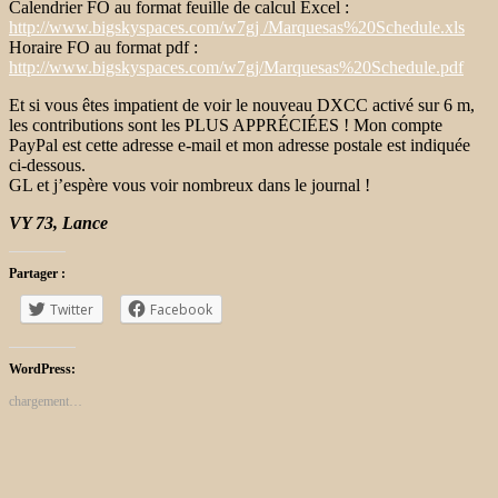
Calendrier FO au format feuille de calcul Excel :
http://www.bigskyspaces.com/w7gj /Marquesas%20Schedule.xls
Horaire FO au format pdf :
http://www.bigskyspaces.com/w7gj/Marquesas%20Schedule.pdf
Et si vous êtes impatient de voir le nouveau DXCC activé sur 6 m,
les contributions sont les PLUS APPRÉCIÉES ! Mon compte
PayPal est cette adresse e-mail et mon adresse postale est indiquée
ci-dessous.
GL et j’espère vous voir nombreux dans le journal !
VY 73, Lance
Partager :
Twitter
Facebook
WordPress:
chargement…