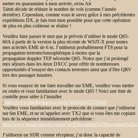
mettre en quarantaine à mon arrivée, et/ou Air
Tahiti décide de réduire le nombre de vols (comme l’année
dernière). Cependant, comme vous le savez grâce à mes précédentes
expéditions DX, je fais tout mon possible pour que cette opération
de plus en plus coûteuse se réalise !
Veuillez faire passer le mot que je prévois d’utiliser le mode Q65-
60A à partir de la version la plus récente de WSJT-X pour toutes
mes activités EME de 6 m. J’utiliserai probablement FT8 pour la
propagation terrestre/ionosphérique à moins que la
propagation doppler TEP nécessite Q65. Notez que j’ai prolongé
mes séjours dans les deux DXCC pour offrir de nombreuses
opportunités d’essayer des contacts terrestres ainsi que d’être QRV
lors des passages lunaires.
Si vous essayez de me faire travailler sur EME, veuillez vous mettre
en ondes et vous familiariser avec le mode Q65 ! Voici une liste de
contrôle pour aider à l’installer
:
http://www.bigskyspaces.com/w7gj/Q65SETUP.pdf
Veuillez vous familiariser avec le protocole de contact que j’utiliserai
sur 6m EME, et ne m’appelez avec TX2 que si vous êtes me copiant
lors de la séquence immédiatement précédente :
http://www.bigskyspaces.com/w7gj/DXpedition%20Procedure%20w
J’utiliserai un SDR comme récepteur, j’ai donc la capacité de