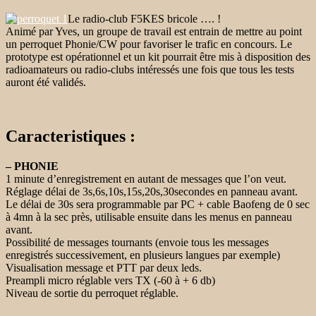
Le radio-club F5KES bricole …. !
Animé par Yves, un groupe de travail est entrain de mettre au point
un perroquet Phonie/CW pour favoriser le trafic en concours. Le
prototype est opérationnel et un kit pourrait être mis à disposition des
radioamateurs ou radio-clubs intéressés une fois que tous les tests
auront été validés.
Caracteristiques :
– PHONIE
1 minute d’enregistrement en autant de messages que l’on veut.
Réglage délai de 3s,6s,10s,15s,20s,30secondes en panneau avant.
Le délai de 30s sera programmable par PC + cable Baofeng de 0 sec
à 4mn à la sec près, utilisable ensuite dans les menus en panneau
avant.
Possibilité de messages tournants (envoie tous les messages
enregistrés successivement, en plusieurs langues par exemple)
Visualisation message et PTT par deux leds.
Preampli micro réglable vers TX (-60 à + 6 db)
Niveau de sortie du perroquet réglable.