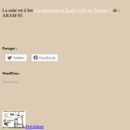
La suite est à lire
Un perroquet au Radio-Club de Taverny ?
de :
ARAM 95
Partager :
Twitter
Facebook
WordPress:
chargement…
Précédent