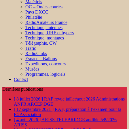
Matériels
OC – Ondes courtes
Pays DXCC
Philatélie
RadioAmateurs France
Technique, antennes
Technique, UHF et hypers
Technique, montages
Télégraphie, CW
Trafic
RadioClubs
Espace – Ballons
Expéditions, concours
Musées
Programmes, logiciels
Contact
Dernières publications
[ 8 juillet 2026 ]
RAF revue juillet/aout 2026
Administrations
ANFR ARCEP DGE
[ 17 septembre 2021 ]
RAF, préparation à l’examen pour la
F4
Association
[ 4 août 2026 ]
ARISS TELEBRIDGE audible 5/8/2026
ARISS