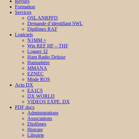
Revues
Formation
Services
QSL ANRPFD
Demande d’identifiant SWL
Diplômes RAF
Logiciels
N1MM +
Win REF HF – THF
Logger 32
Ham Radio Deluxe
Hamsphère
MMANA
EZNEC
Mode ROS
Actu DX
EA1CS
DX WORLD
VIDEOS EXPE. DX
PDF docs
Administrations
Associations
Diplômes
Histoire
Librairie