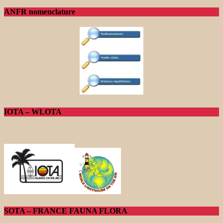
ANFR nomenclature
IOTA – WLOTA
SOTA – FRANCE FAUNA FLORA