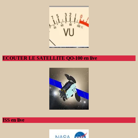
ECOUTER LE SATELLITE QO-100 en live
ISS en live