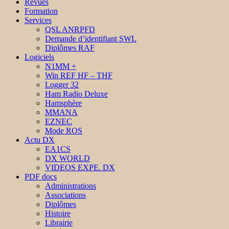
Revues
Formation
Services
QSL ANRPFD
Demande d’identifiant SWL
Diplômes RAF
Logiciels
N1MM +
Win REF HF – THF
Logger 32
Ham Radio Deluxe
Hamsphère
MMANA
EZNEC
Mode ROS
Actu DX
EA1CS
DX WORLD
VIDEOS EXPE. DX
PDF docs
Administrations
Associations
Diplômes
Histoire
Librairie