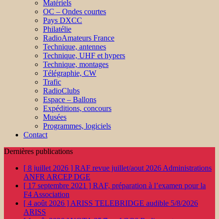
Matériels
OC – Ondes courtes
Pays DXCC
Philatélie
RadioAmateurs France
Technique, antennes
Technique, UHF et hypers
Technique, montages
Télégraphie, CW
Trafic
RadioClubs
Espace – Ballons
Expéditions, concours
Musées
Programmes, logiciels
Contact
Dernières publications
[ 8 juillet 2026 ]
RAF revue juillet/aout 2026
Administrations
ANFR ARCEP DGE
[ 17 septembre 2021 ]
RAF, préparation à l’examen pour la
F4
Association
[ 4 août 2026 ]
ARISS TELEBRIDGE audible 5/8/2026
ARISS