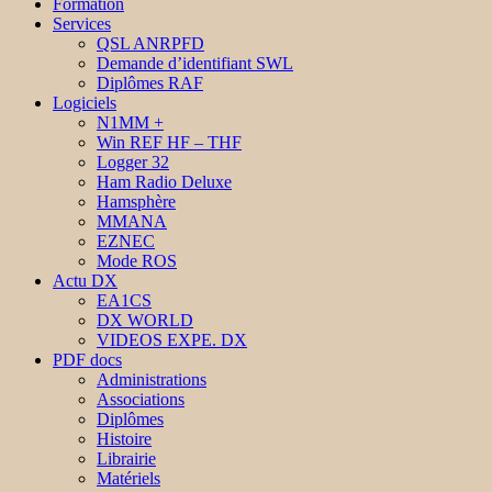
Formation
Services
QSL ANRPFD
Demande d’identifiant SWL
Diplômes RAF
Logiciels
N1MM +
Win REF HF – THF
Logger 32
Ham Radio Deluxe
Hamsphère
MMANA
EZNEC
Mode ROS
Actu DX
EA1CS
DX WORLD
VIDEOS EXPE. DX
PDF docs
Administrations
Associations
Diplômes
Histoire
Librairie
Matériels