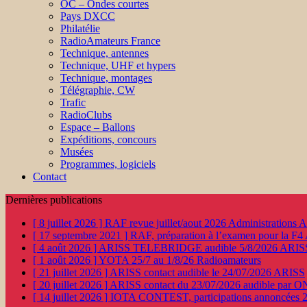
OC – Ondes courtes
Pays DXCC
Philatélie
RadioAmateurs France
Technique, antennes
Technique, UHF et hypers
Technique, montages
Télégraphie, CW
Trafic
RadioClubs
Espace – Ballons
Expéditions, concours
Musées
Programmes, logiciels
Contact
Dernières publications
[ 8 juillet 2026 ]
RAF revue juillet/aout 2026
Administration
[ 17 septembre 2021 ]
RAF, préparation à l’examen pour la F4
[ 4 août 2026 ]
ARISS TELEBRIDGE audible 5/8/2026
ARIS
[ 1 août 2026 ]
YOTA 25/7 au 1/8/26
Radioamateurs
[ 21 juillet 2026 ]
ARISS contact audible le 24/07/2026
ARISS
[ 20 juillet 2026 ]
ARISS contact du 23/07/2026 audible par 
[ 14 juillet 2026 ]
IOTA CONTEST, participations annoncées 