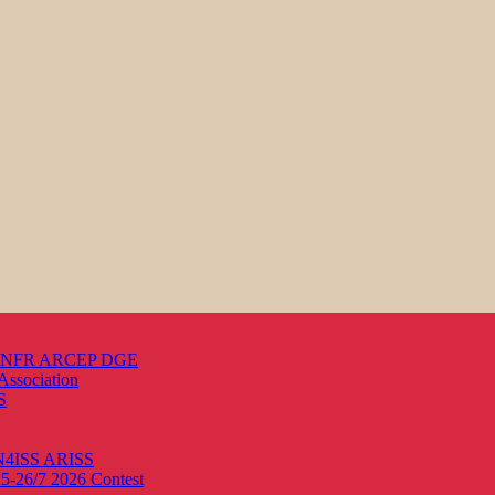
s ANFR ARCEP DGE
Association
S
ON4ISS
ARISS
25-26/7 2026
Contest