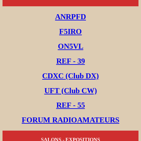
ANRPFD
F5IRO
ON5VL
REF - 39
CDXC (Club DX)
UFT (Club CW)
REF - 55
FORUM RADIOAMATEURS
SALONS - EXPOSITIONS