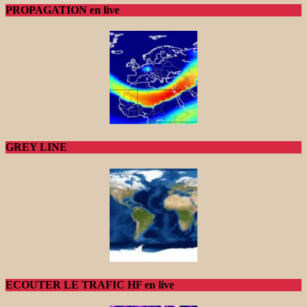
PROPAGATION en live
GREY LINE
ECOUTER LE TRAFIC HF en live