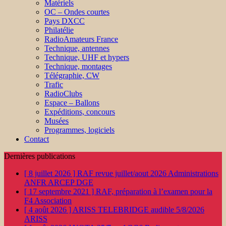
Matériels
OC – Ondes courtes
Pays DXCC
Philatélie
RadioAmateurs France
Technique, antennes
Technique, UHF et hypers
Technique, montages
Télégraphie, CW
Trafic
RadioClubs
Espace – Ballons
Expéditions, concours
Musées
Programmes, logiciels
Contact
Dernières publications
[ 8 juillet 2026 ]
RAF revue juillet/aout 2026
Administrations
ANFR ARCEP DGE
[ 17 septembre 2021 ]
RAF, préparation à l’examen pour la
F4
Association
[ 4 août 2026 ]
ARISS TELEBRIDGE audible 5/8/2026
ARISS