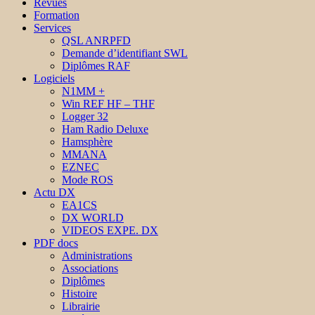
Revues
Formation
Services
QSL ANRPFD
Demande d’identifiant SWL
Diplômes RAF
Logiciels
N1MM +
Win REF HF – THF
Logger 32
Ham Radio Deluxe
Hamsphère
MMANA
EZNEC
Mode ROS
Actu DX
EA1CS
DX WORLD
VIDEOS EXPE. DX
PDF docs
Administrations
Associations
Diplômes
Histoire
Librairie