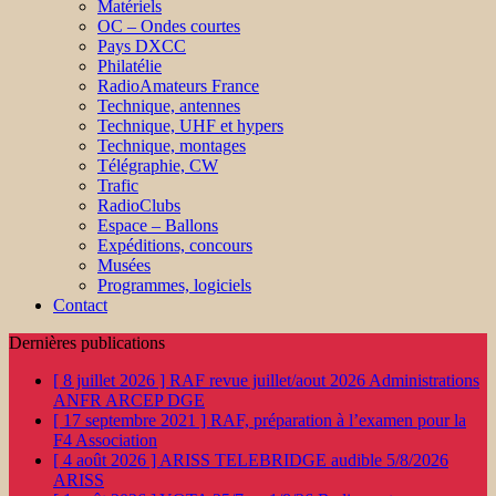
Matériels
OC – Ondes courtes
Pays DXCC
Philatélie
RadioAmateurs France
Technique, antennes
Technique, UHF et hypers
Technique, montages
Télégraphie, CW
Trafic
RadioClubs
Espace – Ballons
Expéditions, concours
Musées
Programmes, logiciels
Contact
Dernières publications
[ 8 juillet 2026 ]
RAF revue juillet/aout 2026
Administrations
ANFR ARCEP DGE
[ 17 septembre 2021 ]
RAF, préparation à l’examen pour la
F4
Association
[ 4 août 2026 ]
ARISS TELEBRIDGE audible 5/8/2026
ARISS