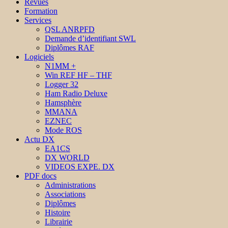
Revues
Formation
Services
QSL ANRPFD
Demande d’identifiant SWL
Diplômes RAF
Logiciels
N1MM +
Win REF HF – THF
Logger 32
Ham Radio Deluxe
Hamsphère
MMANA
EZNEC
Mode ROS
Actu DX
EA1CS
DX WORLD
VIDEOS EXPE. DX
PDF docs
Administrations
Associations
Diplômes
Histoire
Librairie