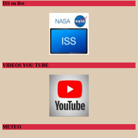
ISS en live
VIDEOS YOU TUBE
METEO