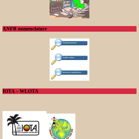
ANFR nomenclature
IOTA – WLOTA