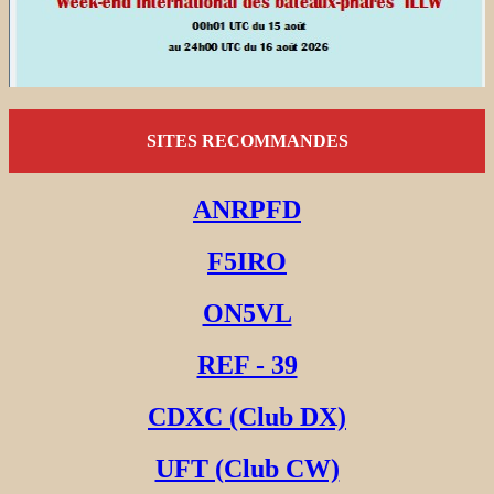
SITES RECOMMANDES
ANRPFD
F5IRO
ON5VL
REF - 39
CDXC (Club DX)
UFT (Club CW)