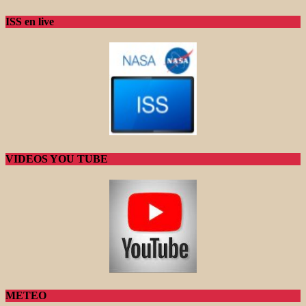
ISS en live
VIDEOS YOU TUBE
METEO