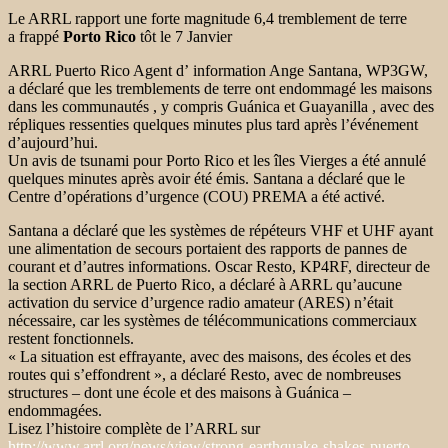
Le ARRL rapport une forte magnitude 6,4 tremblement de terre
a frappé
Porto Rico
tôt le 7 Janvier
ARRL Puerto Rico Agent d’ information Ange Santana, WP3GW,
a déclaré que les tremblements de terre ont endommagé les maisons
dans les communautés , y compris Guánica et Guayanilla , avec des
répliques ressenties quelques minutes plus tard après l’événement
d’aujourd’hui.
Un avis de tsunami pour Porto Rico et les îles Vierges a été annulé
quelques minutes après avoir été émis. Santana a déclaré que le
Centre d’opérations d’urgence (COU) PREMA a été activé.
Santana a déclaré que les systèmes de répéteurs VHF et UHF ayant
une alimentation de secours portaient des rapports de pannes de
courant et d’autres informations. Oscar Resto, KP4RF, directeur de
la section ARRL de Puerto Rico, a déclaré à ARRL qu’aucune
activation du service d’urgence radio amateur (ARES) n’était
nécessaire, car les systèmes de télécommunications commerciaux
restent fonctionnels.
« La situation est effrayante, avec des maisons, des écoles et des
routes qui s’effondrent », a déclaré Resto, avec de nombreuses
structures – dont une école et des maisons à Guánica –
endommagées.
Lisez l’histoire complète de l’ARRL sur
http://www.arrl.org/news/view/strong-earthquake-shakes-puerto-