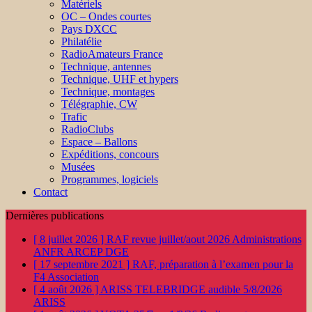
Matériels
OC – Ondes courtes
Pays DXCC
Philatélie
RadioAmateurs France
Technique, antennes
Technique, UHF et hypers
Technique, montages
Télégraphie, CW
Trafic
RadioClubs
Espace – Ballons
Expéditions, concours
Musées
Programmes, logiciels
Contact
Dernières publications
[ 8 juillet 2026 ]
RAF revue juillet/aout 2026
Administrations
ANFR ARCEP DGE
[ 17 septembre 2021 ]
RAF, préparation à l’examen pour la
F4
Association
[ 4 août 2026 ]
ARISS TELEBRIDGE audible 5/8/2026
ARISS