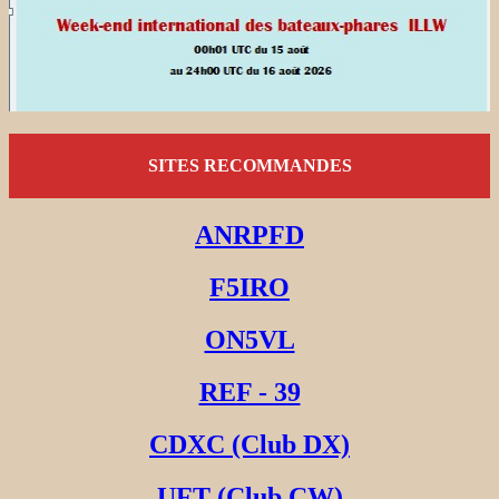
SITES RECOMMANDES
ANRPFD
F5IRO
ON5VL
REF - 39
CDXC (Club DX)
UFT (Club CW)