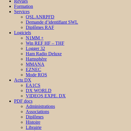
Revues
Formation
Services
QSL ANRPFD
Demande d’identifiant SWL
Diplômes RAF
Logiciels
N1MM +
Win REF HF – THF
Logger 32
Ham Radio Deluxe
Hamsphère
MMANA
EZNEC
Mode ROS
Actu DX
EA1CS
DX WORLD
VIDEOS EXPE. DX
PDF docs
Administrations
Associations
Diplômes
Histoire
Librairie