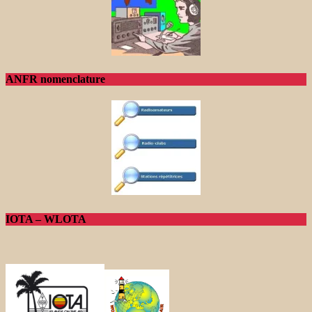
ANFR nomenclature
IOTA – WLOTA