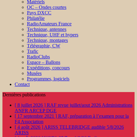
Matériels
OC – Ondes courtes
Pays DXCC
Philatélie
RadioAmateurs France
Technique, antennes
Technique, UHF et hypers
Technique, montages
Télégraphie, CW
Trafic
RadioClubs
Espace – Ballons
Expéditions, concours
Musées
Programmes, logiciels
Contact
Dernières publications
[ 8 juillet 2026 ]
RAF revue juillet/aout 2026
Administrations
ANFR ARCEP DGE
[ 17 septembre 2021 ]
RAF, préparation à l’examen pour la
F4
Association
[ 4 août 2026 ]
ARISS TELEBRIDGE audible 5/8/2026
ARISS