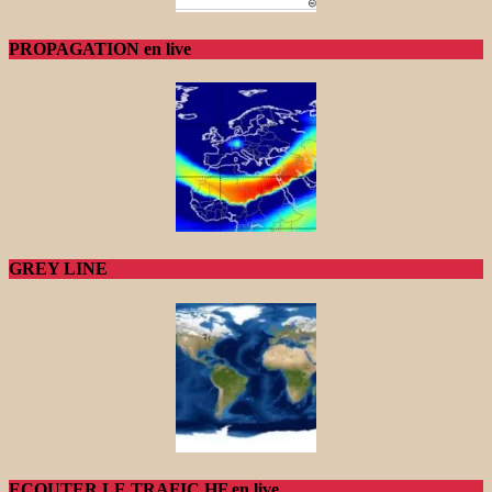
PROPAGATION en live
GREY LINE
ECOUTER LE TRAFIC HF en live