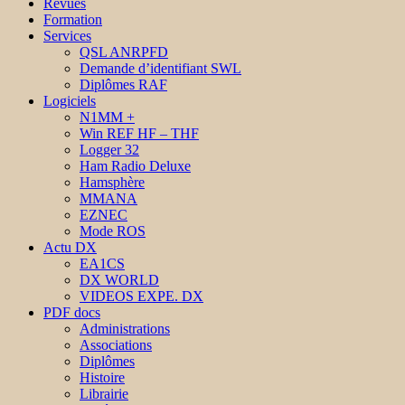
Revues
Formation
Services
QSL ANRPFD
Demande d’identifiant SWL
Diplômes RAF
Logiciels
N1MM +
Win REF HF – THF
Logger 32
Ham Radio Deluxe
Hamsphère
MMANA
EZNEC
Mode ROS
Actu DX
EA1CS
DX WORLD
VIDEOS EXPE. DX
PDF docs
Administrations
Associations
Diplômes
Histoire
Librairie