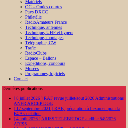
Matériels
OC – Ondes courtes
Pays DXCC
Philatélie
RadioAmateurs France
Technique, antennes
Technique, UHF et hypers
Technique, montages
Télégraphie, CW
Trafic
RadioClubs
Espace – Ballons
Expéditions, concours
Musées
Programmes, logiciels
Contact
Dernières publications
[ 8 juillet 2026 ]
RAF revue juillet/aout 2026
Administrations
ANFR ARCEP DGE
[ 17 septembre 2021 ]
RAF, préparation à l’examen pour la
F4
Association
[ 4 août 2026 ]
ARISS TELEBRIDGE audible 5/8/2026
ARISS