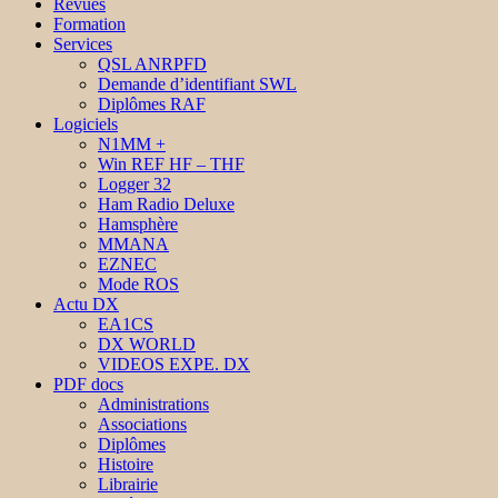
Revues
Formation
Services
QSL ANRPFD
Demande d’identifiant SWL
Diplômes RAF
Logiciels
N1MM +
Win REF HF – THF
Logger 32
Ham Radio Deluxe
Hamsphère
MMANA
EZNEC
Mode ROS
Actu DX
EA1CS
DX WORLD
VIDEOS EXPE. DX
PDF docs
Administrations
Associations
Diplômes
Histoire
Librairie