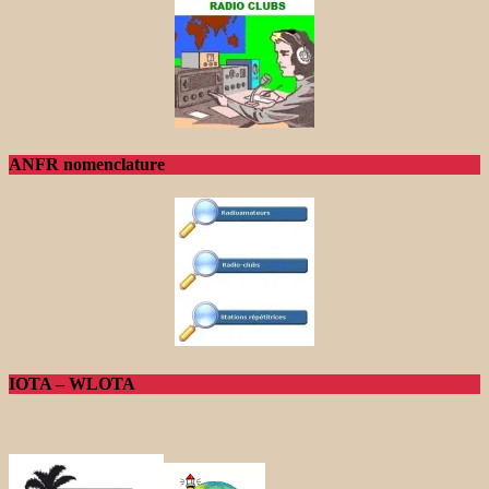
ANFR nomenclature
IOTA – WLOTA