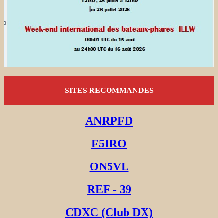
SITES RECOMMANDES
ANRPFD
F5IRO
ON5VL
REF - 39
CDXC (Club DX)