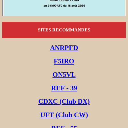
SITES RECOMMANDES
ANRPFD
F5IRO
ON5VL
REF - 39
CDXC (Club DX)
UFT (Club CW)