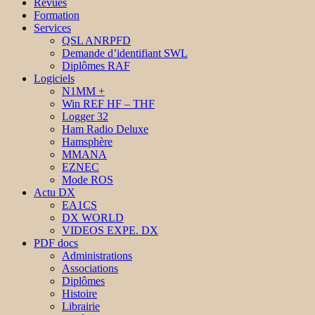
Revues
Formation
Services
QSL ANRPFD
Demande d’identifiant SWL
Diplômes RAF
Logiciels
N1MM +
Win REF HF – THF
Logger 32
Ham Radio Deluxe
Hamsphère
MMANA
EZNEC
Mode ROS
Actu DX
EA1CS
DX WORLD
VIDEOS EXPE. DX
PDF docs
Administrations
Associations
Diplômes
Histoire
Librairie