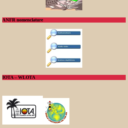
ANFR nomenclature
IOTA – WLOTA