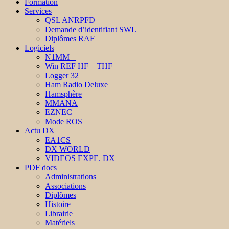
Formation
Services
QSL ANRPFD
Demande d’identifiant SWL
Diplômes RAF
Logiciels
N1MM +
Win REF HF – THF
Logger 32
Ham Radio Deluxe
Hamsphère
MMANA
EZNEC
Mode ROS
Actu DX
EA1CS
DX WORLD
VIDEOS EXPE. DX
PDF docs
Administrations
Associations
Diplômes
Histoire
Librairie
Matériels