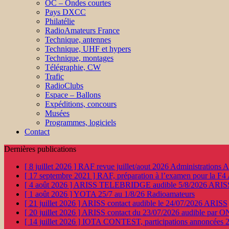
OC – Ondes courtes
Pays DXCC
Philatélie
RadioAmateurs France
Technique, antennes
Technique, UHF et hypers
Technique, montages
Télégraphie, CW
Trafic
RadioClubs
Espace – Ballons
Expéditions, concours
Musées
Programmes, logiciels
Contact
Dernières publications
[ 8 juillet 2026 ]
RAF revue juillet/aout 2026
Administration
[ 17 septembre 2021 ]
RAF, préparation à l’examen pour la F4
[ 4 août 2026 ]
ARISS TELEBRIDGE audible 5/8/2026
ARIS
[ 1 août 2026 ]
YOTA 25/7 au 1/8/26
Radioamateurs
[ 21 juillet 2026 ]
ARISS contact audible le 24/07/2026
ARISS
[ 20 juillet 2026 ]
ARISS contact du 23/07/2026 audible par 
[ 14 juillet 2026 ]
IOTA CONTEST, participations annoncées 