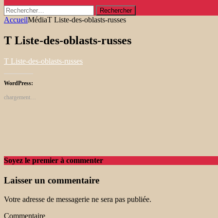
Rechercher :
Accueil
Média
T Liste-des-oblasts-russes
T Liste-des-oblasts-russes
T Liste-des-oblasts-russes
WordPress:
chargement…
Soyez le premier à commenter
Laisser un commentaire
Votre adresse de messagerie ne sera pas publiée.
Commentaire