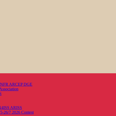
s ANFR ARCEP DGE
Association
S
ON4ISS
ARISS
25-26/7 2026
Contest