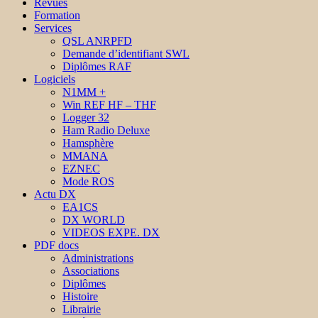
Revues
Formation
Services
QSL ANRPFD
Demande d’identifiant SWL
Diplômes RAF
Logiciels
N1MM +
Win REF HF – THF
Logger 32
Ham Radio Deluxe
Hamsphère
MMANA
EZNEC
Mode ROS
Actu DX
EA1CS
DX WORLD
VIDEOS EXPE. DX
PDF docs
Administrations
Associations
Diplômes
Histoire
Librairie