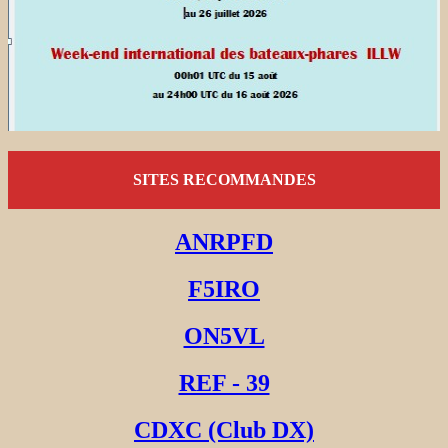
SITES RECOMMANDES
ANRPFD
F5IRO
ON5VL
REF - 39
CDXC (Club DX)