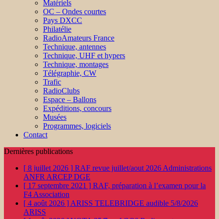
Matériels
OC – Ondes courtes
Pays DXCC
Philatélie
RadioAmateurs France
Technique, antennes
Technique, UHF et hypers
Technique, montages
Télégraphie, CW
Trafic
RadioClubs
Espace – Ballons
Expéditions, concours
Musées
Programmes, logiciels
Contact
Dernières publications
[ 8 juillet 2026 ]
RAF revue juillet/aout 2026
Administrations
ANFR ARCEP DGE
[ 17 septembre 2021 ]
RAF, préparation à l’examen pour la
F4
Association
[ 4 août 2026 ]
ARISS TELEBRIDGE audible 5/8/2026
ARISS