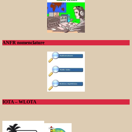
ANFR nomenclature
IOTA – WLOTA