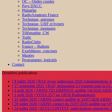
OC – Ondes courtes
Pays DXCC
Philatélie
RadioAmateurs France
Technique, antennes
Technique, UHF et hypers
Technique, montages
Télégraphie, CW
Trafic
RadioClubs
Espace – Ballons
Expéditions, concours
Musées
Programmes, logiciels
Contact
Dernières publications
[ 8 juillet 2026 ]
RAF revue juillet/aout 2026
Administration
[ 17 septembre 2021 ]
RAF, préparation à l’examen pour la F4
[ 4 août 2026 ]
ARISS TELEBRIDGE audible 5/8/2026
ARIS
[ 1 août 2026 ]
YOTA 25/7 au 1/8/26
Radioamateurs
[ 21 juillet 2026 ]
ARISS contact audible le 24/07/2026
ARISS
[ 20 juillet 2026 ]
ARISS contact du 23/07/2026 audible par 
[ 14 juillet 2026 ]
IOTA CONTEST, participations annoncées 