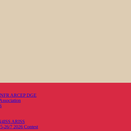
s ANFR ARCEP DGE
Association
S
ON4ISS
ARISS
25-26/7 2026
Contest