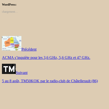
WordPress:
chargement…
Précédent
ACMA s’inquiète pour les 3,6 GHz, 5,6 GHz et 47 GHz.
Suivant
5 au 8 août, TM50KOK par le radio-club de Châtellerault (86)