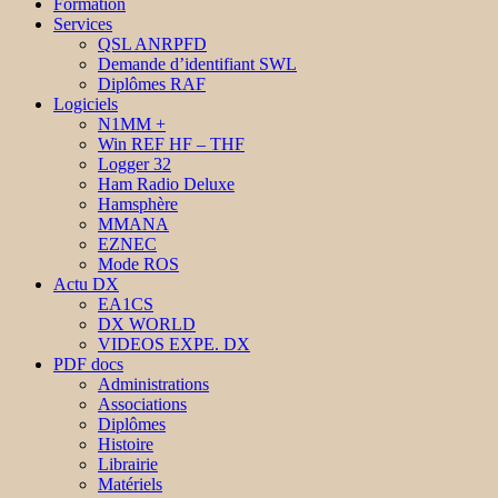
Formation
Services
QSL ANRPFD
Demande d’identifiant SWL
Diplômes RAF
Logiciels
N1MM +
Win REF HF – THF
Logger 32
Ham Radio Deluxe
Hamsphère
MMANA
EZNEC
Mode ROS
Actu DX
EA1CS
DX WORLD
VIDEOS EXPE. DX
PDF docs
Administrations
Associations
Diplômes
Histoire
Librairie
Matériels