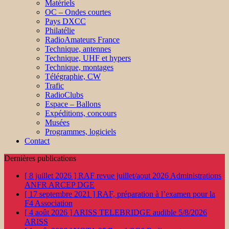
Matériels
OC – Ondes courtes
Pays DXCC
Philatélie
RadioAmateurs France
Technique, antennes
Technique, UHF et hypers
Technique, montages
Télégraphie, CW
Trafic
RadioClubs
Espace – Ballons
Expéditions, concours
Musées
Programmes, logiciels
Contact
Dernières publications
[ 8 juillet 2026 ]
RAF revue juillet/aout 2026
Administrations
ANFR ARCEP DGE
[ 17 septembre 2021 ]
RAF, préparation à l’examen pour la
F4
Association
[ 4 août 2026 ]
ARISS TELEBRIDGE audible 5/8/2026
ARISS