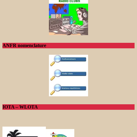
ANFR nomenclature
IOTA – WLOTA