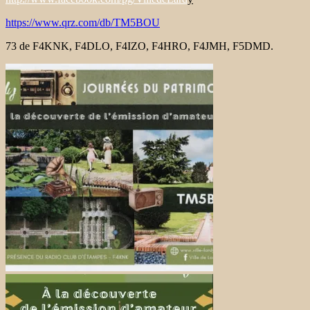
https://www.qrz.com/db/TM5BOU
73 de F4KNK, F4DLO, F4IZO, F4HRO, F4JMH, F5DMD.