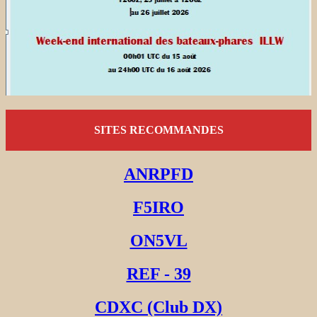
SITES RECOMMANDES
ANRPFD
F5IRO
ON5VL
REF - 39
CDXC (Club DX)