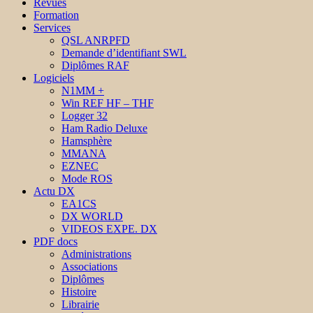
Revues
Formation
Services
QSL ANRPFD
Demande d’identifiant SWL
Diplômes RAF
Logiciels
N1MM +
Win REF HF – THF
Logger 32
Ham Radio Deluxe
Hamsphère
MMANA
EZNEC
Mode ROS
Actu DX
EA1CS
DX WORLD
VIDEOS EXPE. DX
PDF docs
Administrations
Associations
Diplômes
Histoire
Librairie