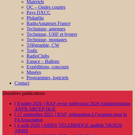
Matériels
OC – Ondes courtes
Pays DXCC
Philatélie
RadioAmateurs France
Technique, antennes
Technique, UHF et hypers
Technique, montages
Télégraphie, CW
Trafic
RadioClubs
Espace – Ballons
Expéditions, concours
Musées
Programmes, logiciels
Contact
Dernières publications
[ 8 juillet 2026 ]
RAF revue juillet/aout 2026
Administrations
ANFR ARCEP DGE
[ 17 septembre 2021 ]
RAF, préparation à l’examen pour la
F4
Association
[ 4 août 2026 ]
ARISS TELEBRIDGE audible 5/8/2026
ARISS