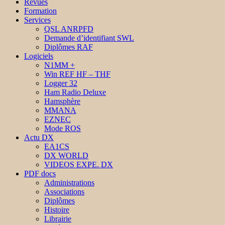
Revues
Formation
Services
QSL ANRPFD
Demande d’identifiant SWL
Diplômes RAF
Logiciels
N1MM +
Win REF HF – THF
Logger 32
Ham Radio Deluxe
Hamsphère
MMANA
EZNEC
Mode ROS
Actu DX
EA1CS
DX WORLD
VIDEOS EXPE. DX
PDF docs
Administrations
Associations
Diplômes
Histoire
Librairie