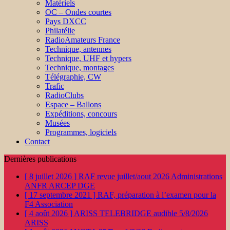
Matériels
OC – Ondes courtes
Pays DXCC
Philatélie
RadioAmateurs France
Technique, antennes
Technique, UHF et hypers
Technique, montages
Télégraphie, CW
Trafic
RadioClubs
Espace – Ballons
Expéditions, concours
Musées
Programmes, logiciels
Contact
Dernières publications
[ 8 juillet 2026 ]
RAF revue juillet/aout 2026
Administrations
ANFR ARCEP DGE
[ 17 septembre 2021 ]
RAF, préparation à l’examen pour la
F4
Association
[ 4 août 2026 ]
ARISS TELEBRIDGE audible 5/8/2026
ARISS