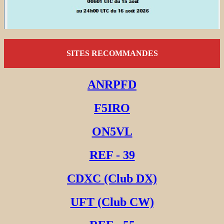
SITES RECOMMANDES
ANRPFD
F5IRO
ON5VL
REF - 39
CDXC (Club DX)
UFT (Club CW)