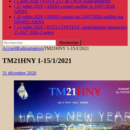
[ 1 août 2026 ]
YOTA 25/7 au 1/8/26
Radioamateurs
[ 21 juillet 2026 ]
ARISS contact audible le 24/07/2026
ARISS
[ 20 juillet 2026 ]
ARISS contact du 23/07/2026 audible par
ON4ISS
ARISS
[ 14 juillet 2026 ]
IOTA CONTEST, participations annoncées
25-26/7 2026
Contest
Rechercher :
Accueil
Radioamateurs
TM21HNY 1-15/1/2021
TM21HNY 1-15/1/2021
31 décembre 2020