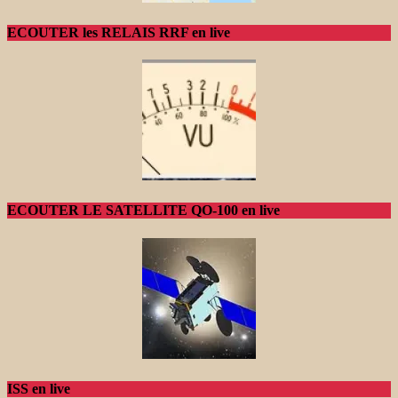
ECOUTER les RELAIS RRF en live
ECOUTER LE SATELLITE QO-100 en live
ISS en live