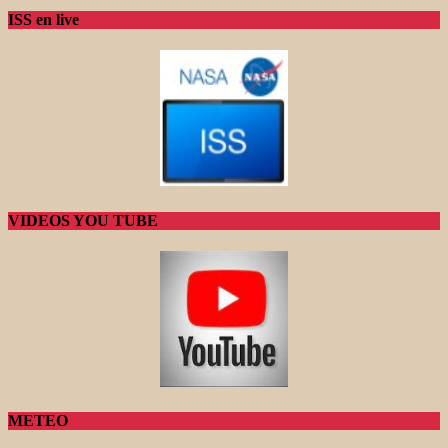
ISS en live
VIDEOS YOU TUBE
METEO