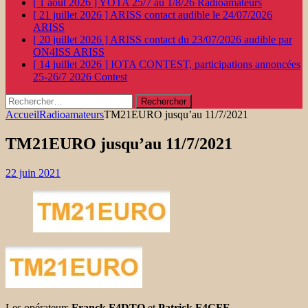
[ 1 août 2026 ]
YOTA 25/7 au 1/8/26
Radioamateurs
[ 21 juillet 2026 ]
ARISS contact audible le 24/07/2026
ARISS
[ 20 juillet 2026 ]
ARISS contact du 23/07/2026 audible par
ON4ISS
ARISS
[ 14 juillet 2026 ]
IOTA CONTEST, participations annoncées
25-26/7 2026
Contest
Rechercher :
Accueil
Radioamateurs
TM21EURO jusqu’au 11/7/2021
TM21EURO jusqu’au 11/7/2021
22 juin 2021
Les opérateurs
Franck F4DTO
et
Patrick F4GFE