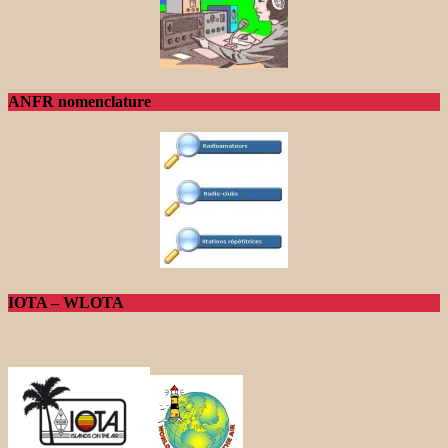
ANFR nomenclature
IOTA – WLOTA