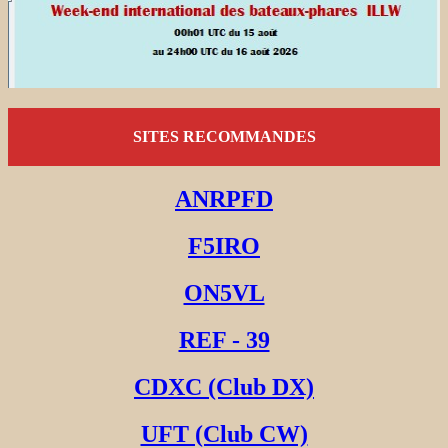
SITES RECOMMANDES
ANRPFD
F5IRO
ON5VL
REF - 39
CDXC (Club DX)
UFT (Club CW)