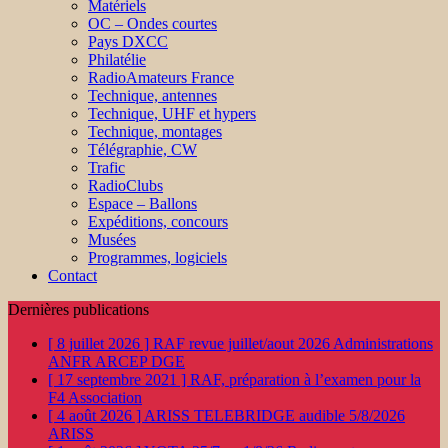
Matériels
OC – Ondes courtes
Pays DXCC
Philatélie
RadioAmateurs France
Technique, antennes
Technique, UHF et hypers
Technique, montages
Télégraphie, CW
Trafic
RadioClubs
Espace – Ballons
Expéditions, concours
Musées
Programmes, logiciels
Contact
Dernières publications
[ 8 juillet 2026 ]
RAF revue juillet/aout 2026
Administrations
ANFR ARCEP DGE
[ 17 septembre 2021 ]
RAF, préparation à l’examen pour la
F4
Association
[ 4 août 2026 ]
ARISS TELEBRIDGE audible 5/8/2026
ARISS