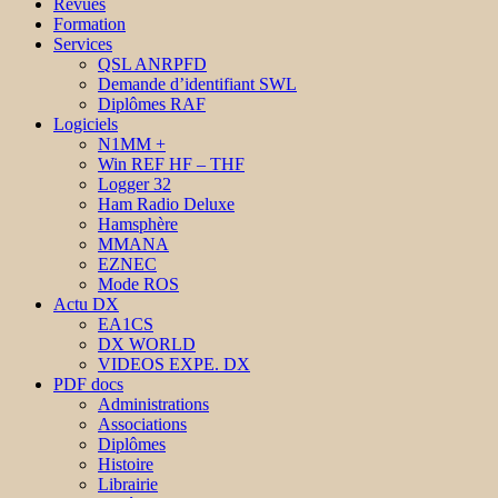
Revues
Formation
Services
QSL ANRPFD
Demande d’identifiant SWL
Diplômes RAF
Logiciels
N1MM +
Win REF HF – THF
Logger 32
Ham Radio Deluxe
Hamsphère
MMANA
EZNEC
Mode ROS
Actu DX
EA1CS
DX WORLD
VIDEOS EXPE. DX
PDF docs
Administrations
Associations
Diplômes
Histoire
Librairie