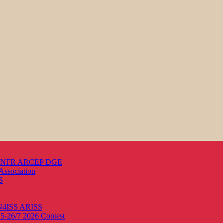
s ANFR ARCEP DGE
Association
S
ON4ISS
ARISS
25-26/7 2026
Contest