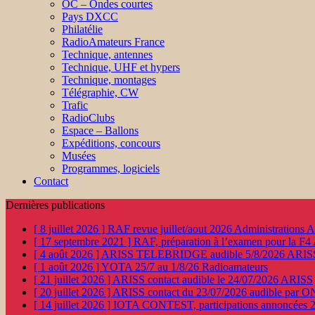
OC – Ondes courtes
Pays DXCC
Philatélie
RadioAmateurs France
Technique, antennes
Technique, UHF et hypers
Technique, montages
Télégraphie, CW
Trafic
RadioClubs
Espace – Ballons
Expéditions, concours
Musées
Programmes, logiciels
Contact
Dernières publications
[ 8 juillet 2026 ]
RAF revue juillet/aout 2026
Administration
[ 17 septembre 2021 ]
RAF, préparation à l’examen pour la F4
[ 4 août 2026 ]
ARISS TELEBRIDGE audible 5/8/2026
ARIS
[ 1 août 2026 ]
YOTA 25/7 au 1/8/26
Radioamateurs
[ 21 juillet 2026 ]
ARISS contact audible le 24/07/2026
ARISS
[ 20 juillet 2026 ]
ARISS contact du 23/07/2026 audible par 
[ 14 juillet 2026 ]
IOTA CONTEST, participations annoncées 