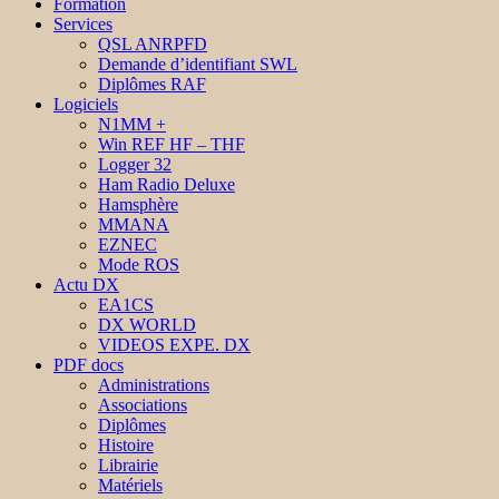
Formation
Services
QSL ANRPFD
Demande d’identifiant SWL
Diplômes RAF
Logiciels
N1MM +
Win REF HF – THF
Logger 32
Ham Radio Deluxe
Hamsphère
MMANA
EZNEC
Mode ROS
Actu DX
EA1CS
DX WORLD
VIDEOS EXPE. DX
PDF docs
Administrations
Associations
Diplômes
Histoire
Librairie
Matériels