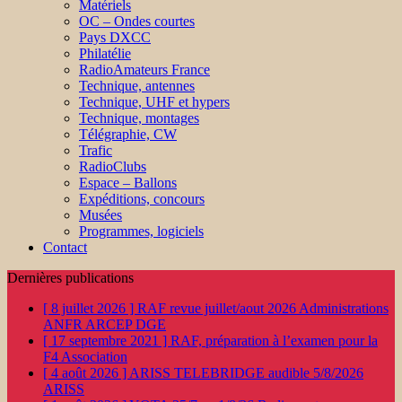
Matériels
OC – Ondes courtes
Pays DXCC
Philatélie
RadioAmateurs France
Technique, antennes
Technique, UHF et hypers
Technique, montages
Télégraphie, CW
Trafic
RadioClubs
Espace – Ballons
Expéditions, concours
Musées
Programmes, logiciels
Contact
Dernières publications
[ 8 juillet 2026 ]
RAF revue juillet/aout 2026
Administrations
ANFR ARCEP DGE
[ 17 septembre 2021 ]
RAF, préparation à l’examen pour la
F4
Association
[ 4 août 2026 ]
ARISS TELEBRIDGE audible 5/8/2026
ARISS