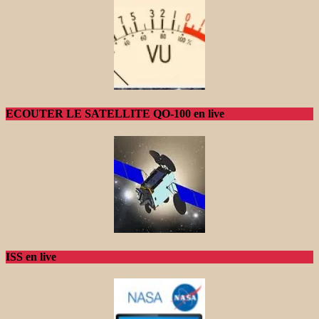
ECOUTER LE SATELLITE QO-100 en live
ISS en live