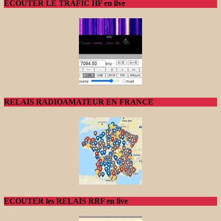
ECOUTER LE TRAFIC HF en live
RELAIS RADIOAMATEUR EN FRANCE
ECOUTER les RELAIS RRF en live