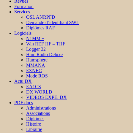
Revues
Formation
Services
QSL ANRPFD
Demande d’identifiant SWL
Diplômes RAF
Logiciels
N1MM +
Win REF HF – THF
Logger 32
Ham Radio Deluxe
Hamsphère
MMANA
EZNEC
Mode ROS
Actu DX
EA1CS
DX WORLD
VIDEOS EXPE. DX
PDF docs
Administrations
Associations
Diplômes
Histoire
Librairie