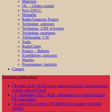
Matériels
OC – Ondes courtes
Pays DXCC
Philatélie
RadioAmateurs France
Technique, antennes
Technique, UHF et hypers
Technique, montages
Télégraphie, CW
Trafic
RadioClubs
Espace – Ballons
Expéditions, concours
Musées
Programmes, logiciels
Contact
Dernières publications
[ 8 juillet 2026 ]
RAF revue juillet/aout 2026
Administrations
ANFR ARCEP DGE
[ 17 septembre 2021 ]
RAF, préparation à l’examen pour la
F4
Association
[ 4 août 2026 ]
ARISS TELEBRIDGE audible 5/8/2026
ARISS