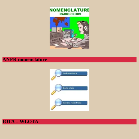
ANFR nomenclature
IOTA – WLOTA