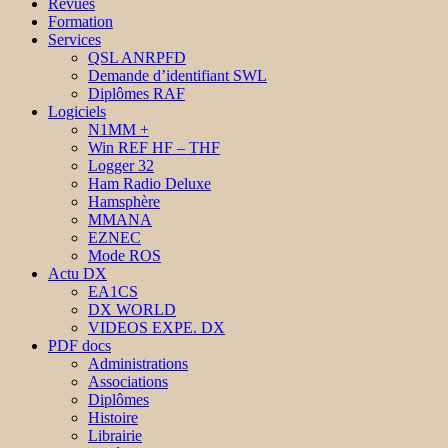
Revues
Formation
Services
QSL ANRPFD
Demande d’identifiant SWL
Diplômes RAF
Logiciels
N1MM +
Win REF HF – THF
Logger 32
Ham Radio Deluxe
Hamsphère
MMANA
EZNEC
Mode ROS
Actu DX
EA1CS
DX WORLD
VIDEOS EXPE. DX
PDF docs
Administrations
Associations
Diplômes
Histoire
Librairie