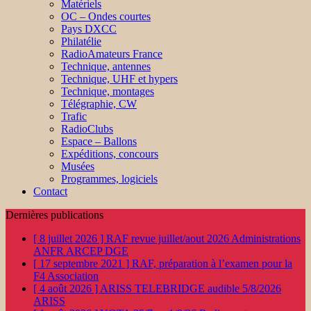
Matériels
OC – Ondes courtes
Pays DXCC
Philatélie
RadioAmateurs France
Technique, antennes
Technique, UHF et hypers
Technique, montages
Télégraphie, CW
Trafic
RadioClubs
Espace – Ballons
Expéditions, concours
Musées
Programmes, logiciels
Contact
Dernières publications
[ 8 juillet 2026 ]
RAF revue juillet/aout 2026
Administrations
ANFR ARCEP DGE
[ 17 septembre 2021 ]
RAF, préparation à l’examen pour la
F4
Association
[ 4 août 2026 ]
ARISS TELEBRIDGE audible 5/8/2026
ARISS