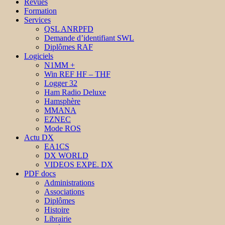
Revues
Formation
Services
QSL ANRPFD
Demande d’identifiant SWL
Diplômes RAF
Logiciels
N1MM +
Win REF HF – THF
Logger 32
Ham Radio Deluxe
Hamsphère
MMANA
EZNEC
Mode ROS
Actu DX
EA1CS
DX WORLD
VIDEOS EXPE. DX
PDF docs
Administrations
Associations
Diplômes
Histoire
Librairie