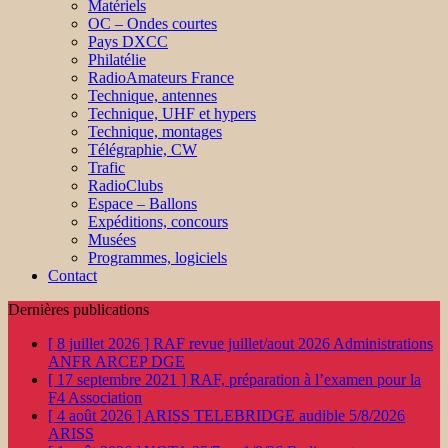
Matériels
OC – Ondes courtes
Pays DXCC
Philatélie
RadioAmateurs France
Technique, antennes
Technique, UHF et hypers
Technique, montages
Télégraphie, CW
Trafic
RadioClubs
Espace – Ballons
Expéditions, concours
Musées
Programmes, logiciels
Contact
Dernières publications
[ 8 juillet 2026 ]
RAF revue juillet/aout 2026
Administrations
ANFR ARCEP DGE
[ 17 septembre 2021 ]
RAF, préparation à l’examen pour la
F4
Association
[ 4 août 2026 ]
ARISS TELEBRIDGE audible 5/8/2026
ARISS