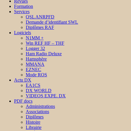
Revues
Formation
Services
QSL ANRPFD
Demande d’identifiant SWL
Diplômes RAF
Logiciels
N1MM +
Win REF HF – THF
Logger 32
Ham Radio Deluxe
Hamsphère
MMANA
EZNEC
Mode ROS
Actu DX
EA1CS
DX WORLD
VIDEOS EXPE. DX
PDF docs
Administrations
Associations
Diplômes
Histoire
Librairie