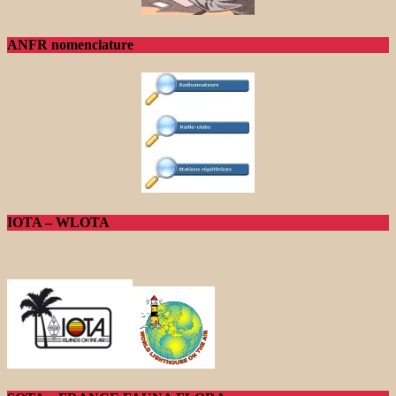
ANFR nomenclature
IOTA – WLOTA