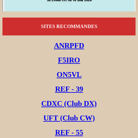
SITES RECOMMANDES
ANRPFD
F5IRO
ON5VL
REF - 39
CDXC (Club DX)
UFT (Club CW)
REF - 55