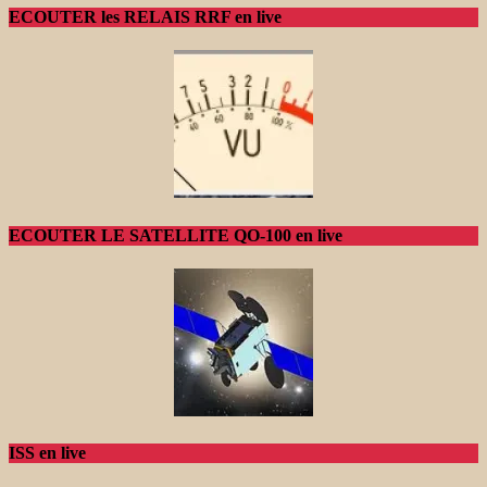
ECOUTER les RELAIS RRF en live
ECOUTER LE SATELLITE QO-100 en live
ISS en live