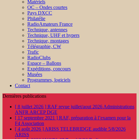
Matériels
OC – Ondes courtes
Pays DXCC
Philatélie
RadioAmateurs France
Technique, antennes
Technique, UHF et hypers
Technique, montages
Télégraphie, CW
Trafic
RadioClubs
Espace – Ballons
Expéditions, concours
Musées
Programmes, logiciels
Contact
Dernières publications
[ 8 juillet 2026 ]
RAF revue juillet/aout 2026
Administrations
ANFR ARCEP DGE
[ 17 septembre 2021 ]
RAF, préparation à l’examen pour la
F4
Association
[ 4 août 2026 ]
ARISS TELEBRIDGE audible 5/8/2026
ARISS