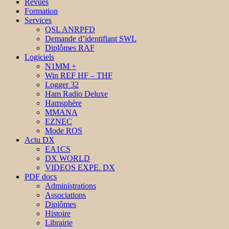
Revues
Formation
Services
QSL ANRPFD
Demande d’identifiant SWL
Diplômes RAF
Logiciels
N1MM +
Win REF HF – THF
Logger 32
Ham Radio Deluxe
Hamsphère
MMANA
EZNEC
Mode ROS
Actu DX
EA1CS
DX WORLD
VIDEOS EXPE. DX
PDF docs
Administrations
Associations
Diplômes
Histoire
Librairie