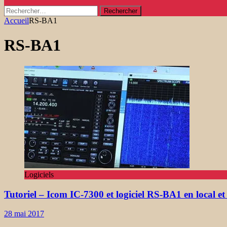
Rechercher :
Accueil
RS-BA1
RS-BA1
Logiciels
Tutoriel – Icom IC-7300 et logiciel RS-BA1 en local et
28 mai 2017