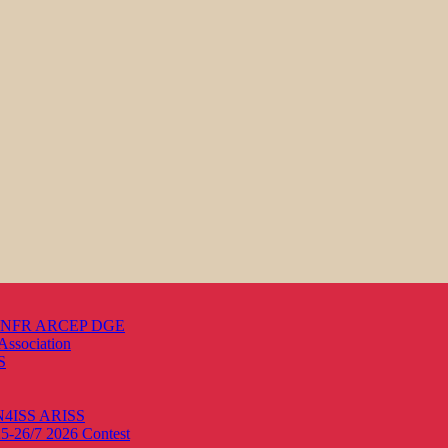
s ANFR ARCEP DGE
Association
S
ON4ISS
ARISS
25-26/7 2026
Contest