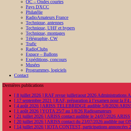
OC – Ondes courtes
Pays DXCC
Philatélie
RadioAmateurs France
Technique, antennes
Technique, UHF et hypers
Technique, montages
Télégraphie, CW
Trafic
RadioClubs
Espace – Ballons
Expéditions, concours
Musées
Programmes, logiciels
Contact
Dernières publications
[ 8 juillet 2026 ]
RAF revue juillet/aout 2026
Administration
[ 17 septembre 2021 ]
RAF, préparation à l’examen pour la F4
[ 4 août 2026 ]
ARISS TELEBRIDGE audible 5/8/2026
ARIS
[ 1 août 2026 ]
YOTA 25/7 au 1/8/26
Radioamateurs
[ 21 juillet 2026 ]
ARISS contact audible le 24/07/2026
ARISS
[ 20 juillet 2026 ]
ARISS contact du 23/07/2026 audible par 
[ 14 juillet 2026 ]
IOTA CONTEST, participations annoncées 