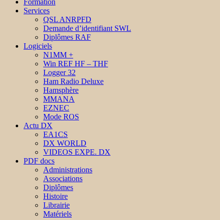
Formation
Services
QSL ANRPFD
Demande d’identifiant SWL
Diplômes RAF
Logiciels
N1MM +
Win REF HF – THF
Logger 32
Ham Radio Deluxe
Hamsphère
MMANA
EZNEC
Mode ROS
Actu DX
EA1CS
DX WORLD
VIDEOS EXPE. DX
PDF docs
Administrations
Associations
Diplômes
Histoire
Librairie
Matériels