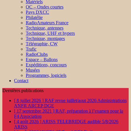
Matériels
OC – Ondes courtes
Pays DXCC
Philatélie
RadioAmateurs France
Technique, antennes
Technique, UHF et hypers
Technique, montages
Télégraphie, CW
Trafic
RadioClubs
Espace – Ballons
Expéditions, concours
Musées
Programmes, logiciels
Contact
Dernières publications
[ 8 juillet 2026 ]
RAF revue juillet/aout 2026
Administrations
ANFR ARCEP DGE
[ 17 septembre 2021 ]
RAF, préparation à l’examen pour la
F4
Association
[ 4 août 2026 ]
ARISS TELEBRIDGE audible 5/8/2026
ARISS