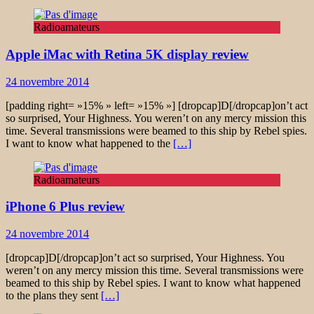
Radioamateurs
Apple iMac with Retina 5K display review
24 novembre 2014
[padding right= »15% » left= »15% »] [dropcap]D[/dropcap]on’t act
so surprised, Your Highness. You weren’t on any mercy mission this
time. Several transmissions were beamed to this ship by Rebel spies.
I want to know what happened to the
[…]
Radioamateurs
iPhone 6 Plus review
24 novembre 2014
[dropcap]D[/dropcap]on’t act so surprised, Your Highness. You
weren’t on any mercy mission this time. Several transmissions were
beamed to this ship by Rebel spies. I want to know what happened
to the plans they sent
[…]