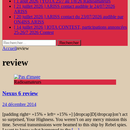
[ 1 août 2026 ]
YOTA 25/7 au 1/8/26
Radioamateurs
[ 21 juillet 2026 ]
ARISS contact audible le 24/07/2026
ARISS
[ 20 juillet 2026 ]
ARISS contact du 23/07/2026 audible par
ON4ISS
ARISS
[ 14 juillet 2026 ]
IOTA CONTEST, participations annoncées
25-26/7 2026
Contest
Rechercher :
Accueil
review
review
Radioamateurs
Nexus 6 review
24 décembre 2014
[padding right= »15% » left= »15% »] [dropcap]D[/dropcap]on’t act
so surprised, Your Highness. You weren’t on any mercy mission this
time. Several transmissions were beamed to this ship by Rebel spies.
I want to know what happened to the
[…]