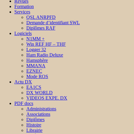
Revues
Formation
Services
QSL ANRPFD
Demande d’identifiant SWL
Diplômes RAF
Logiciels
N1MM +
Win REF HF – THF
Logger 32
Ham Radio Deluxe
Hamsphère
MMANA
EZNEC
Mode ROS
Actu DX
EA1CS
DX WORLD
VIDEOS EXPE. DX
PDF docs
Administrations
Associations
Diplômes
Histoire
Librairie