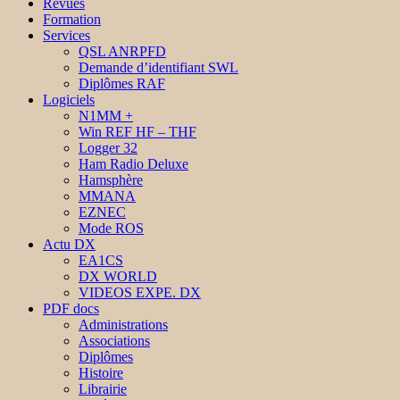
Revues
Formation
Services
QSL ANRPFD
Demande d’identifiant SWL
Diplômes RAF
Logiciels
N1MM +
Win REF HF – THF
Logger 32
Ham Radio Deluxe
Hamsphère
MMANA
EZNEC
Mode ROS
Actu DX
EA1CS
DX WORLD
VIDEOS EXPE. DX
PDF docs
Administrations
Associations
Diplômes
Histoire
Librairie