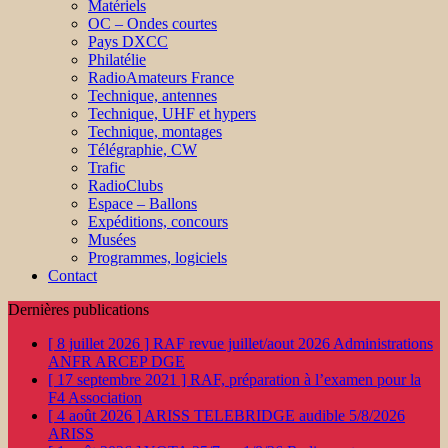
Matériels
OC – Ondes courtes
Pays DXCC
Philatélie
RadioAmateurs France
Technique, antennes
Technique, UHF et hypers
Technique, montages
Télégraphie, CW
Trafic
RadioClubs
Espace – Ballons
Expéditions, concours
Musées
Programmes, logiciels
Contact
Dernières publications
[ 8 juillet 2026 ]
RAF revue juillet/aout 2026
Administrations
ANFR ARCEP DGE
[ 17 septembre 2021 ]
RAF, préparation à l’examen pour la
F4
Association
[ 4 août 2026 ]
ARISS TELEBRIDGE audible 5/8/2026
ARISS