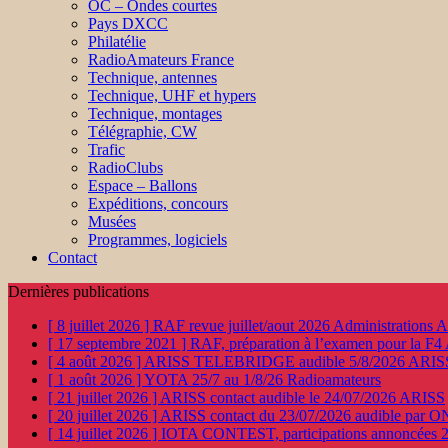
OC – Ondes courtes
Pays DXCC
Philatélie
RadioAmateurs France
Technique, antennes
Technique, UHF et hypers
Technique, montages
Télégraphie, CW
Trafic
RadioClubs
Espace – Ballons
Expéditions, concours
Musées
Programmes, logiciels
Contact
Dernières publications
[ 8 juillet 2026 ]
RAF revue juillet/aout 2026
Administration
[ 17 septembre 2021 ]
RAF, préparation à l’examen pour la F4
[ 4 août 2026 ]
ARISS TELEBRIDGE audible 5/8/2026
ARIS
[ 1 août 2026 ]
YOTA 25/7 au 1/8/26
Radioamateurs
[ 21 juillet 2026 ]
ARISS contact audible le 24/07/2026
ARISS
[ 20 juillet 2026 ]
ARISS contact du 23/07/2026 audible par 
[ 14 juillet 2026 ]
IOTA CONTEST, participations annoncées 