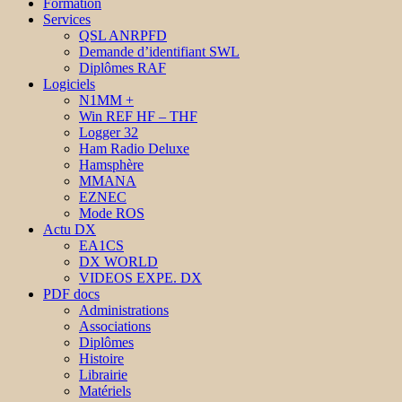
Formation
Services
QSL ANRPFD
Demande d’identifiant SWL
Diplômes RAF
Logiciels
N1MM +
Win REF HF – THF
Logger 32
Ham Radio Deluxe
Hamsphère
MMANA
EZNEC
Mode ROS
Actu DX
EA1CS
DX WORLD
VIDEOS EXPE. DX
PDF docs
Administrations
Associations
Diplômes
Histoire
Librairie
Matériels