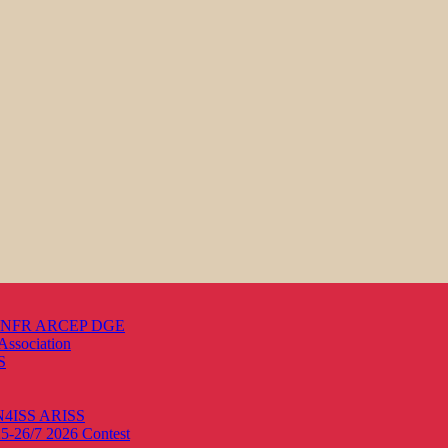
s ANFR ARCEP DGE
Association
S
ON4ISS
ARISS
25-26/7 2026
Contest