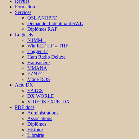
Revues
Formation
Services
QSL ANRPFD
Demande d’identifiant SWL
Diplômes RAF
Logiciels
N1MM +
Win REF HF – THF
Logger 32
Ham Radio Deluxe
Hamsphère
MMANA
EZNEC
Mode ROS
Actu DX
EA1CS
DX WORLD
VIDEOS EXPE. DX
PDF docs
Administrations
Associations
Diplômes
Histoire
Librairie