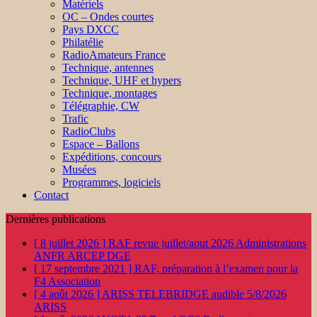
Matériels
OC – Ondes courtes
Pays DXCC
Philatélie
RadioAmateurs France
Technique, antennes
Technique, UHF et hypers
Technique, montages
Télégraphie, CW
Trafic
RadioClubs
Espace – Ballons
Expéditions, concours
Musées
Programmes, logiciels
Contact
Dernières publications
[ 8 juillet 2026 ]
RAF revue juillet/aout 2026
Administrations
ANFR ARCEP DGE
[ 17 septembre 2021 ]
RAF, préparation à l’examen pour la
F4
Association
[ 4 août 2026 ]
ARISS TELEBRIDGE audible 5/8/2026
ARISS