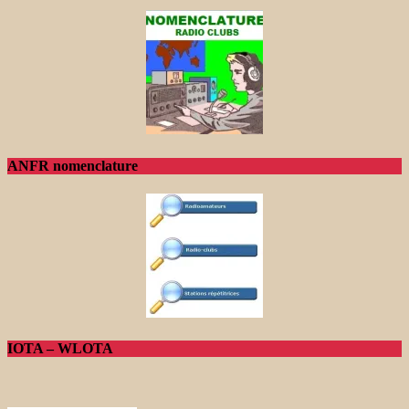
ANFR nomenclature
IOTA – WLOTA