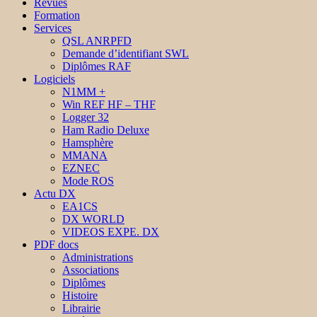
Revues
Formation
Services
QSL ANRPFD
Demande d’identifiant SWL
Diplômes RAF
Logiciels
N1MM +
Win REF HF – THF
Logger 32
Ham Radio Deluxe
Hamsphère
MMANA
EZNEC
Mode ROS
Actu DX
EA1CS
DX WORLD
VIDEOS EXPE. DX
PDF docs
Administrations
Associations
Diplômes
Histoire
Librairie