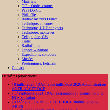
Matériels
OC – Ondes courtes
Pays DXCC
Philatélie
RadioAmateurs France
Technique, antennes
Technique, UHF et hypers
Technique, montages
Télégraphie, CW
Trafic
RadioClubs
Espace – Ballons
Expéditions, concours
Musées
Programmes, logiciels
Contact
Dernières publications
[ 8 juillet 2026 ]
RAF revue juillet/aout 2026
Administrations
ANFR ARCEP DGE
[ 17 septembre 2021 ]
RAF, préparation à l’examen pour la
F4
Association
[ 4 août 2026 ]
ARISS TELEBRIDGE audible 5/8/2026
ARISS