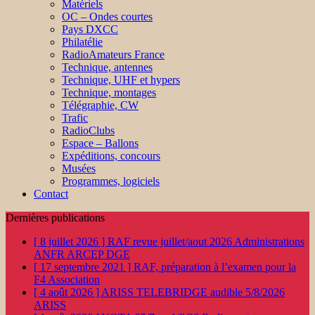
Matériels
OC – Ondes courtes
Pays DXCC
Philatélie
RadioAmateurs France
Technique, antennes
Technique, UHF et hypers
Technique, montages
Télégraphie, CW
Trafic
RadioClubs
Espace – Ballons
Expéditions, concours
Musées
Programmes, logiciels
Contact
Dernières publications
[ 8 juillet 2026 ]
RAF revue juillet/aout 2026
Administrations
ANFR ARCEP DGE
[ 17 septembre 2021 ]
RAF, préparation à l’examen pour la
F4
Association
[ 4 août 2026 ]
ARISS TELEBRIDGE audible 5/8/2026
ARISS