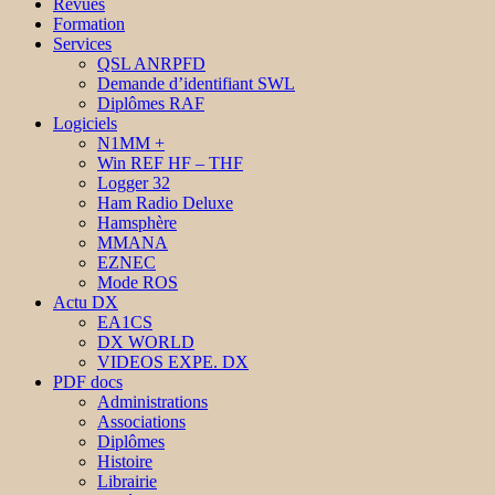
Revues
Formation
Services
QSL ANRPFD
Demande d’identifiant SWL
Diplômes RAF
Logiciels
N1MM +
Win REF HF – THF
Logger 32
Ham Radio Deluxe
Hamsphère
MMANA
EZNEC
Mode ROS
Actu DX
EA1CS
DX WORLD
VIDEOS EXPE. DX
PDF docs
Administrations
Associations
Diplômes
Histoire
Librairie